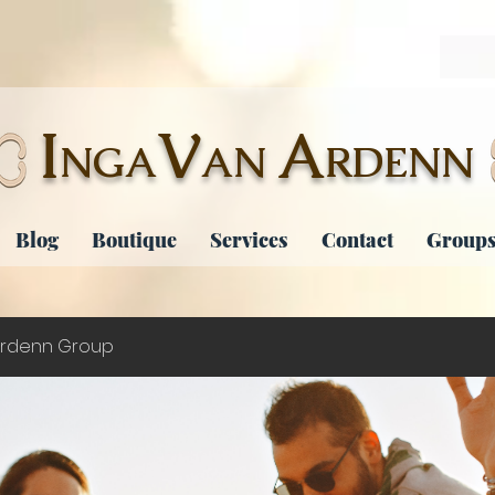
I
V
A
NGA
AN
RDENN
Blog
Boutique
Services
Contact
Groups
rdenn Group