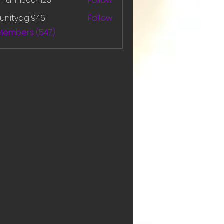
amanh3004123
Follow
h3004123
unityagi946
Follow
yagi946
 Members (547)