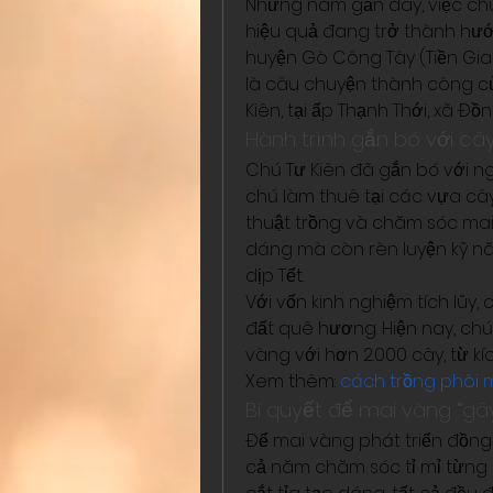
Những năm gần đây, việc chuy
hiệu quả đang trở thành hướ
huyện Gò Công Tây (Tiền Gian
là câu chuyện thành công của
Kiên, tại ấp Thạnh Thới, xã Đồ
Hành trình gắn bó với câ
Chú Tư Kiên đã gắn bó với n
chú làm thuê tại các vựa cây
thuật trồng và chăm sóc mai.
dáng mà còn rèn luyện kỹ nă
dịp Tết.
Với vốn kinh nghiệm tích lũy,
đất quê hương. Hiện nay, ch
vàng với hơn 2.000 cây, từ kí
Xem thêm: 
cách trồng phôi 
Bí quyết để mai vàng “gâ
Để mai vàng phát triển đồng
cả năm chăm sóc tỉ mỉ từng g