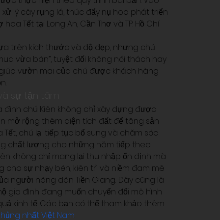
được thực hiện theo quy trình bài bản. Vào 
xử lý cây rụng lá, thúc đẩy nụ hoa phát triển 
oa Tết tại Long An, Cần Thơ và TP. Hồ Chí 
ựa trên kích thước và độ đẹp, nhưng chú 
 mua vừa bán”, tuyệt đối không nói thách hay 
 giúp vườn mai của chú được khách hàng 
n.
à sự tận tâm
a đình chú Kiên không chỉ xây dựng được 
 mở rộng thêm diện tích đất để tăng sản 
Tết, chú lại tiếp tục bổ sung và chăm sóc 
g chất lượng cho những năm tiếp theo.
ên không chỉ mang lại thu nhập ổn định mà 
 cho sự nhạy bén, kiên trì và niềm đam mê 
ủa người nông dân Tiền Giang. Đây cũng là 
ộ gia đình đang muốn chuyển đổi mô hình 
uả kinh tế. Các bạn có thể tham khảo thêm 
khủng nhất Việt Nam
.