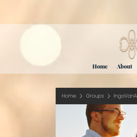
Home
About
Home
Groups
IngaVanA