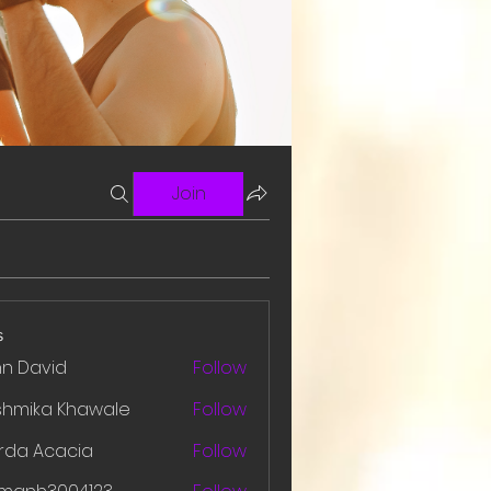
Join
s
hn David
Follow
shmika Khawale
Follow
rda Acacia
Follow