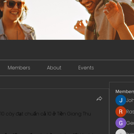
Members
About
Events
Member
Jo
Ra
 cây đạt chuẩn cả 10 ở Tiền Giang: Thu 
Ge