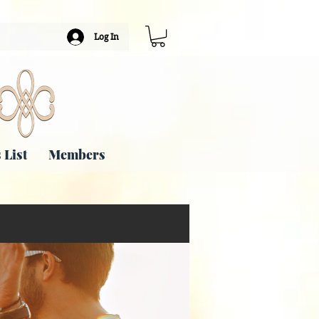
Log In
 List
Members