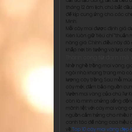
cắt tỉa tạo dáng, tất cả đều 
tháng 12 âm lịch, chú bắt đầu 
để kịp cung ứng cho các chợ h
Minh.
Mỗi cây mai được định giá d
Kiên luôn giữ tiêu chí “thuận
nâng giá. Chính điều này đã
khắp nơi tin tưởng và lựa chọ
Thành công từ đam mê v
Nhờ nghề trồng mai vàng, gi
ngôi nhà khang trang mà còn
lượng cây trồng. Sau mỗi mùa 
cây mới, đảm bảo nguồn cun
Vườn mai vàng của chú Tư Ki
còn là minh chứng sống động
mãnh liệt với cây mai vàng c
nguồn cảm hứng cho nhiều h
canh tác để nâng cao hiệu q
về 
Top 10 cây mai vàng đẹp 