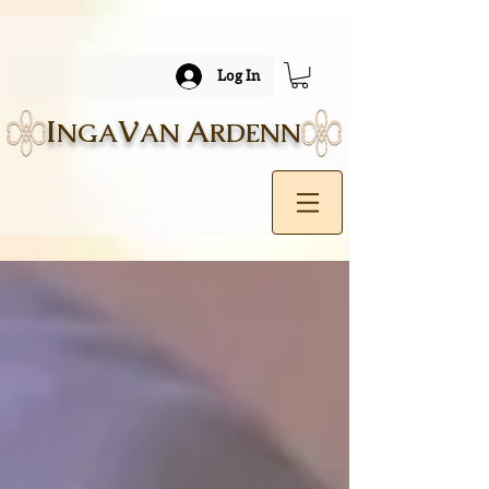
Log In
I
V
A
NGA
AN
RDENN