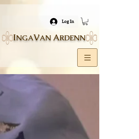
Log In
I
V
A
NGA
AN
RDENN