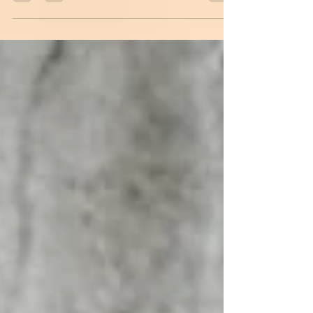
https://vm.tiktok.com/ZMehofbTJ/
#happywomensday #women #iva
#ingavanardenn Women support Женская
поддержка Tiktok...