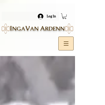
Log In
I
V
A
NGA
AN
RDENN