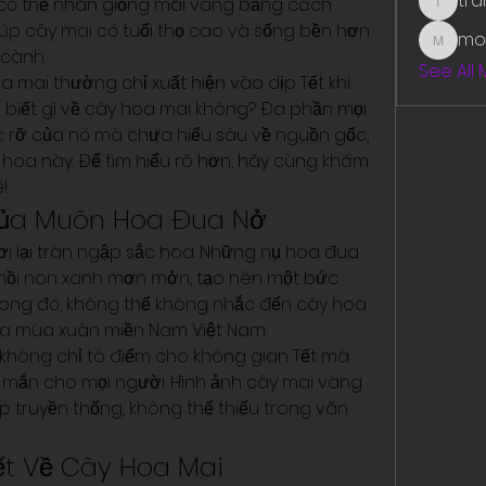
tr
có thể nhân giống mai vàng bằng cách 
traman
úp cây mai có tuổi thọ cao và sống bền hơn 
mo
mounit
 cành.
See All
 mai thường chỉ xuất hiện vào dịp Tết khi 
 biết gì về cây hoa mai không? Đa phần mọi 
c rỡ của nó mà chưa hiểu sâu về nguồn gốc, 
 hoa này. Để tìm hiểu rõ hơn, hãy cùng khám 
!
ủa Muôn Hoa Đua Nở
ơi lại tràn ngập sắc hoa. Những nụ hoa đua 
ồi non xanh mơn mởn, tạo nên một bức 
Trong đó, không thể không nhắc đến cây hoa 
ủa mùa xuân miền Nam Việt Nam.
 không chỉ tô điểm cho không gian Tết mà 
mắn cho mọi người. Hình ảnh cây mai vàng 
p truyền thống, không thể thiếu trong văn 
ết Về Cây Hoa Mai