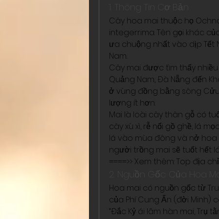
1. Thông Tin Cơ Bản
Cây hoa mai thuộc họ Ochna
integerrima. Tên gọi khác c
ưa chuộng nhất vào dịp Tết N
Nam.
Cây mai được tìm thấy nhiều 
Quảng Nam, Đà Nẵng đến Khán
ở vùng đồng bằng sông Cửu 
lượng ít hơn.
Mai là loài cây thân gỗ có tu
cây xù xì, rễ nổi gồ ghề, lá m
lá vào mùa đông và nở hoa v
người trồng mai sẽ tuốt hết 
====>> Xem thêm: Top địa chỉ
2. Nguồn Gốc Của Hoa Ma
Hoa mai có nguồn gốc từ Tru
của Phí Cung Ấn (đời Minh) có
“Đắc Kỷ ái lãm hàn mai, Trụ t