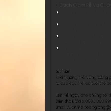
4. Cách Giâm Rễ Và Chă
Giâm rễ: Rễ mai vốn nằm 
cạn, tránh khô héo.
Kỹ thuật giâm: Cấm rễ sa
Chất trồng và chậu giâm
Chăm sóc: Do rễ được giâ
dễ dàng hơn so với giâm 
Phòng bệnh: Rễ dễ bị bệ
thường xuyên. Chỉ xịt 1-2 
đã ra chồi, xịt ngừa bện
Kết Luận:
Nhân giống mai vàng bằng gi
ra các cây mai có tuổi thọ ca
Liên Hệ ngay cho chúng tôi t
Điện thoại/Zalo: 0905 888 9
Email: 
Vuonmaihoanglong@g