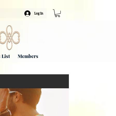
Log In
 List
Members