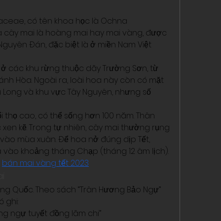
ceae, có tên khoa học là Ochna 
ủa cây mai là hoàng mai hay mai vàng, được 
guyên Đán, đặc biệt là ở miền Nam Việt 
ở các khu rừng thuộc dãy Trường Sơn, từ 
h Hòa. Ngoài ra, loài hoa này còn có mặt 
Long và khu vực Tây Nguyên, nhưng số 
ổi thọ cao, có thể sống hơn 100 năm. Thân 
ọc xen kẽ. Trong tự nhiên, cây mai thường rụng 
ào mùa xuân. Để hoa nở đúng dịp Tết, 
lá vào khoảng tháng Chạp (tháng 12 âm lịch).
 
bán mai vàng tết 2023
i
ng Quốc. Theo sách “Trân Hương Bảo Ngự” 
 ghi:
ằng ngự tuyết đồng lãm chi”