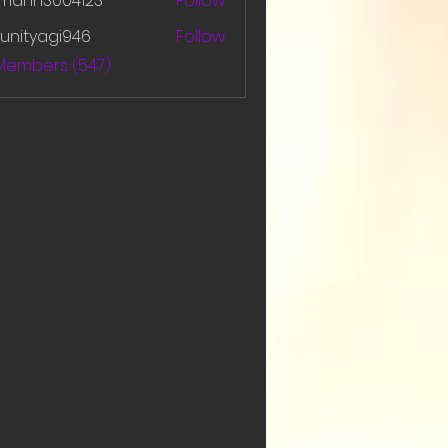
amanh3004123
Follow
h3004123
unityagi946
Follow
yagi946
 Members (547)