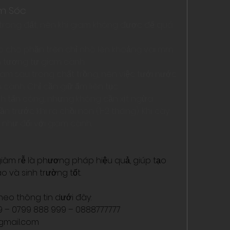
m Sóc
trong đất, nên khi giâm không được để quá 
o cho phần trên chỉ nhô lên khoảng vài mm. 
 tương tự giâm cành.
m sâu trong chất trồng, nên việc tưới nước 
cành. Chỉ cần giữ ẩm liên tục.
nh tấn công, nhưng không cần xịt ngừa 
lần trước khi ra chồi non (1-2 tháng). Khi cây 
h như đối với giâm cành.
âm rễ là phương pháp hiệu quả, giúp tạo 
o và sinh trường tốt.
heo thông tin dưới đây:
99 – 0799 888 999 – 0888777777
mail.com