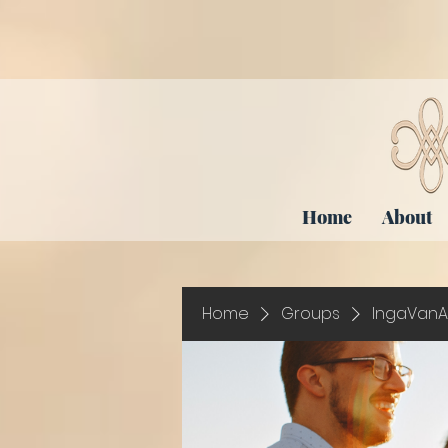
Home
About
Home
Groups
IngaVanA