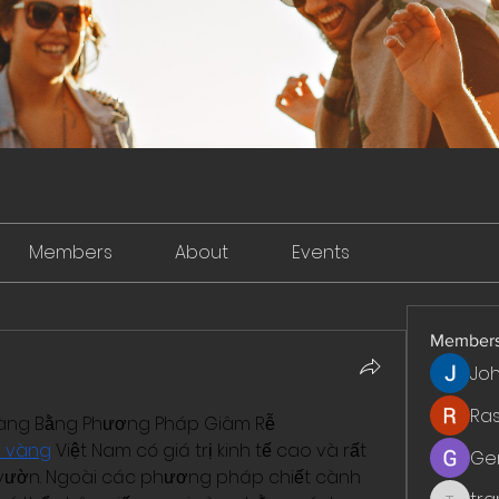
Members
About
Events
Member
Jo
Ra
àng Bằng Phương Pháp Giâm Rễ
 vàng
 Việt Nam có giá trị kinh tế cao và rất 
Ge
ườn. Ngoài các phương pháp chiết cành 