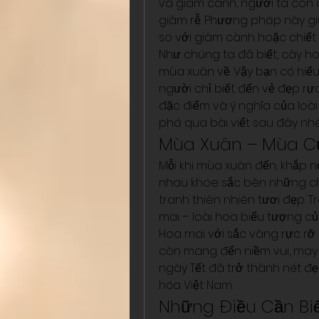
và giâm cành, người ta còn 
giâm rễ. Phương pháp này gi
so với giâm cành hoặc chiết
Như chúng ta đã biết, cây hoa
mùa xuân về. Vậy bạn có hiểu
người chỉ biết đến vẻ đẹp rự
đặc điểm và ý nghĩa của loài
phá qua bài viết sau đây nhé
Mùa Xuân – Mùa C
Mỗi khi mùa xuân đến, khắp n
nhau khoe sắc bên những ch
tranh thiên nhiên tươi đẹp. 
mai – loài hoa biểu tượng c
Hoa mai với sắc vàng rực rỡ
còn mang đến niềm vui, may 
ngày Tết đã trở thành nét đẹ
hóa Việt Nam.
Những Điều Cần Bi