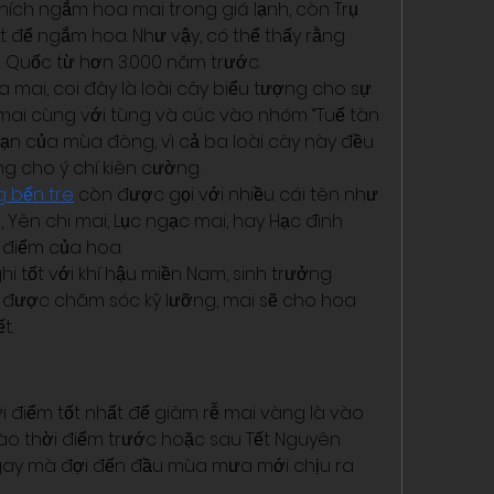
hích ngắm hoa mai trong giá lạnh, còn Trụ 
để ngắm hoa. Như vậy, có thể thấy rằng 
g Quốc từ hơn 3.000 năm trước.
 mai, coi đây là loài cây biểu tượng cho sự 
p mai cùng với tùng và cúc vào nhóm “Tuế tàn 
ạn của mùa đông, vì cả ba loài cây này đều 
ưng cho ý chí kiên cường.
 bến tre
 còn được gọi với nhiều cái tên như 
 Yên chi mai, Lục ngạc mai, hay Hạc đình 
 điểm của hoa.
hi tốt với khí hậu miền Nam, sinh trưởng 
u được chăm sóc kỹ lưỡng, mai sẽ cho hoa 
t.
i điểm tốt nhất để giâm rễ mai vàng là vào 
o thời điểm trước hoặc sau Tết Nguyên 
gay mà đợi đến đầu mùa mưa mới chịu ra 