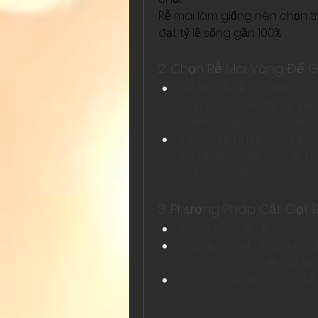
Rễ mai làm giống nên chọn tro
đạt tỷ lệ sống gần 100%.
2. Chọn Rễ Mai Vàng Để 
Độ lớn rễ: Rễ có đường 
nhỏ thì cây sừ đối rất yế
đương đầu đũa ăn cơm)
Độ dài rễ: Dù rễ là nguồ
thì sẽ yếu. Chiều dài tối 
dài càng tốt.
3. Phương Pháp Cắt Gọt 
Dùng kéo cắt rễ, sau đó 
Giữ lại các rễ phân nhán
cây mai phát triển tốt hơ
Sau khi cắt gọt, nhúng rễ
giúp rễ con ra nhanh.