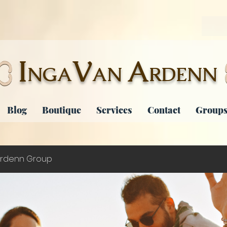
I
V
A
NGA
AN
RDENN
Blog
Boutique
Services
Contact
Groups
rdenn Group