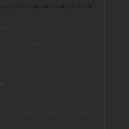
ng pha tĩnh, đặc biệt là cuối pha tĩnh, để 
Giâm
kính 1mm cũng có thể nảy mầm, nhưng quá 
u. Kích thước tối ưu là từ 3-5mm (tương 
.
n dự trữc dành cho chồi, nhưng nếu quá ngắn 
thiểu là gấp 13 lần đường kính rễ, nhưng càng 
Rễ
gọt lại bằng dao bén.
h nhỏ để chúng nhanh tạo ra rễ con, giúp 
n.
 vào dung dịch kích thích rễ (như Viprom) để 