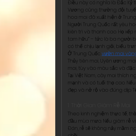
Điều này có nghĩa là Đắc Kỷ t
Vương cũng thường đội tuyết 
hoa mai đã xuất hiện ở Trun
Người Trung Quốc rất yêu hoa
kiên trì và thanh cao. Họ xế
tam hữu” – tức là ba người b
có thể chịu lạnh giỏi, biểu tr
Ở Trung Quốc 
vườn mai vàng
Thủy tiên mai, Uyên ương mai,
mai, tùy vào màu sắc và đặc
Tại Việt Nam, cây mai thích ng
mạnh và có tuổi thọ cao. Nế
đẹp và nở rộ vào đúng dịp Tế
1. Thời Gian Giâm Rễ Mai
Theo kinh nghiệm thực tế, thờ
đầu mùa mưa. Nếu giâm rễ và
Đán, rễ sẽ không nảy mầm n
chồi.