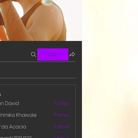
Join
s
hn David
Follow
shmika Khawale
Follow
rda Acacia
Follow