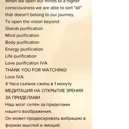
When we open our minds to a higher 
consciousness we are able to sort "all" 
that doesn't belong to our journey.
To open the vision beyond: 
Glands purification
Mind purification
Body purification
Energy purification
Life purification
Love purification IVA
THАNK YOU FOR WATCHING! 
Love IVA
4 Часа съёмок сжаты в 1 минуту
МЕДИТАЦИЯ НА ОТКРЫТИЕ ЗРЕНИЯ 
ЗА ПРИДЕЛАМИ
Наш мозг селён за приделами 
нашего воображения.
Он может продюсировать вибрацию в 
формах мыслей и эмоций. 