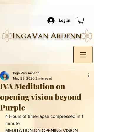
Log In
I
V
A
NGA
AN
RDENN
Inga Van Ardenn
May 28, 2020
2 min read
IVA Meditation on
opening vision beyond
Purple
4 Hours of time-lapse compressed in 1 
minute 
MEDITATION ON OPENING VISION 