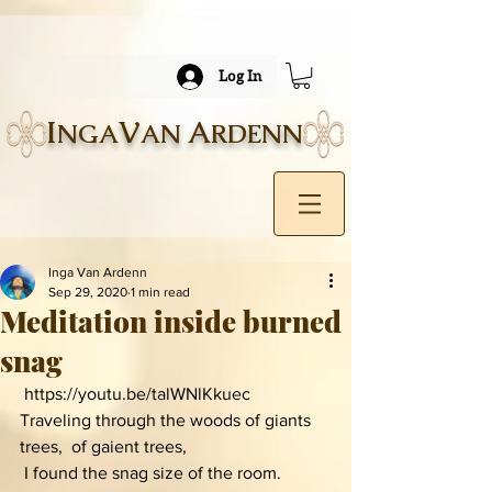
Log In
I
V
A
NGA
AN
RDENN
Inga Van Ardenn
Sep 29, 2020
1 min read
Meditation inside burned
snag
 https://youtu.be/talWNlKkuec
Traveling through the woods of giants 
trees,  of gaient trees, 
 I found the snag size of the room.