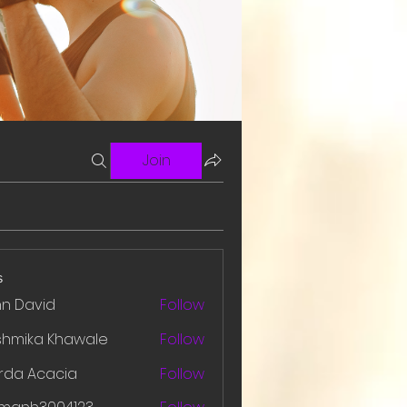
Join
s
hn David
Follow
shmika Khawale
Follow
rda Acacia
Follow