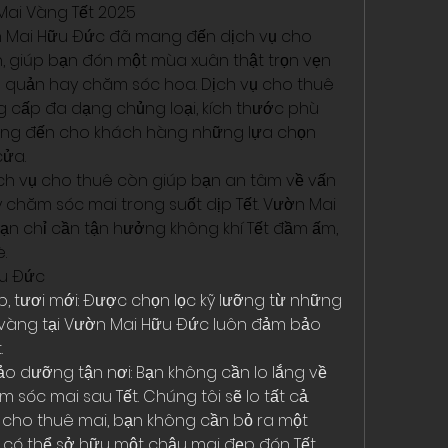
Mai Vàng Tết 2025
n Mai Hữu Đức đã mang đến dịch vụ cho 
n, giúp bạn đón một mùa xuân thật trọn vẹn 
o quản hay chăm sóc hoa. Dịch vụ cho thuê 
 cấp đa dạng chủng loại, kích thước phù 
ang đến cho khách hàng những lựa chọn 
cửa.
dịch vụ cho thuê còn giúp bạn an tâm về vấn 
chăm sóc mai trong suốt dịp Tết. Vườn Mai 
 bạn chỉ cần tận hưởng không khí Tết đầm ấm, 
.
ữu Đức
 tươi mới: Được chọn lọc kỹ lưỡng từ những 
vàng tại Vườn Mai Hữu Đức luôn đảm bảo 
.
o dưỡng tận nơi: Bạn không cần lo lắng về 
 sóc mai sau Tết. Chúng tôi sẽ lo tất cả.
ụ cho thuê mai, bạn không cần bỏ ra một 
 có thể sở hữu một chậu mai đẹp đón Tết.