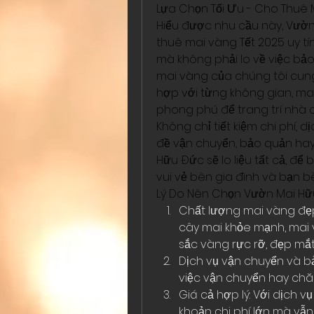
Lựa Chọn Tối Ưu - Cho Thuê 
Hiểu được nhu cầu này, Vườ
thuê mai vàng Tết 2025 uy tí
mà không phải lo về việc bả
mai vàng của chúng tôi cung
hợp với từng không gian, m
phong phú để trang trí nhà 
Không chỉ tiết kiệm chi phí, 
đề vận chuyển, bảo quản hay 
Hữu Đức sẽ lo liệu tất cả, để
vui vẻ bên gia đình và bạn bè
Lý Do Nên Chọn Vườn Mai H
Chất lượng mai vàng đẹp,
cây mai khỏe mạnh, mai 
sắc vàng rực rỡ, đẹp mắt
Dịch vụ vận chuyển và bả
việc vận chuyển hay chăm
Giá cả hợp lý: Với dịch v
khoản chi phí lớn mà vẫn