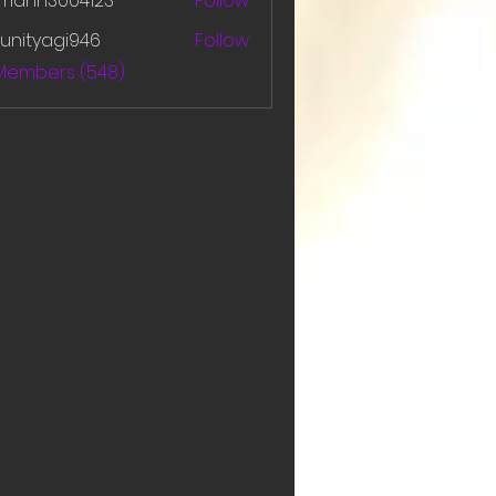
amanh3004123
Follow
h3004123
unityagi946
Follow
yagi946
 Members (548)