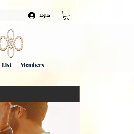
Log In
 List
Members