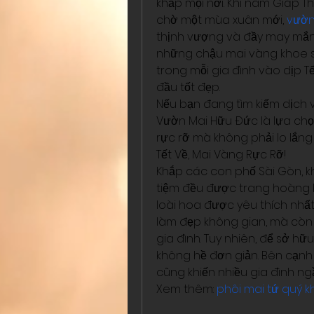
khắp mọi nơi. Khi năm Giáp T
chờ một mùa xuân mới, 
vườn
thịnh vượng và đầy may mắn. 
những chậu mai vàng khoe sắ
trong mỗi gia đình vào dịp Tế
đầu tốt đẹp.
Nếu bạn đang tìm kiếm dịch v
Vườn Mai Hữu Đức là lựa chọ
rực rỡ mà không phải lo lắng
Tết Về, Mai Vàng Rực Rỡ!
Khắp các con phố Sài Gòn, kh
tiệm đều được trang hoàng b
loài hoa được yêu thích nhất
làm đẹp không gian, mà còn
gia đình. Tuy nhiên, để sở hữ
không hề đơn giản. Bên cạnh 
cũng khiến nhiều gia đình ngầ
Xem thêm: 
phôi mai tứ quý 