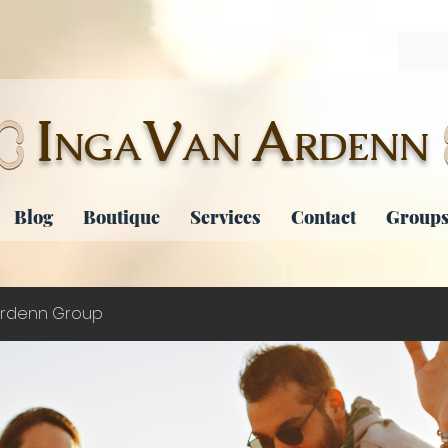
I
V
A
NGA
AN
RDENN
Blog
Boutique
Services
Contact
Groups
rdenn Group