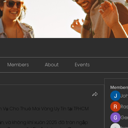
Members
About
Events
Member
Jo
Ra
h Vụ Cho Thuê Mai Vàng Uy Tín tại TP.HCM
Ge
, và không khí xuân 2025 đã tràn ngập 