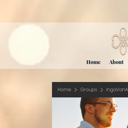
Home
About
Home
Groups
IngaVanA