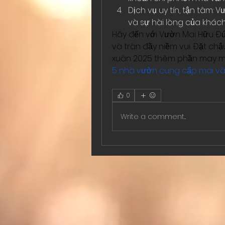
Dịch vụ uy tín, tận tâm: 
và sự hài lòng của khác
Hãy đến với Vườn Mai Hữu Đứ
và tràn đầy niềm vui. Đặt c
xuân 2025 thêm phần may mắ
5 nhà vườn cung cấp mai vàng
0
Write a comment...