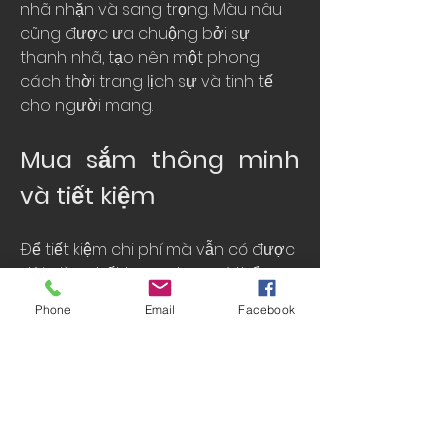
nhã nhặn và sang trọng. Màu nâu 
cũng được ưa chuộng bởi sự 
thanh nhã, tạo nên một phong 
cách thời trang lịch sự và tinh tế 
cho người mang.
Mua sắm thông minh 
và tiết kiệm
Để tiết kiệm chi phí mà vẫn có được 
đôi giày chất lượng, bạn có thể 
tham khảo các chương trình 
Phone
Email
Facebook
khuyến mãi, giảm giá từ các cửa 
hàng thời trang online hoặc offline. 
Ngoài ra, việc lựa chọn mua giày da 
nam giá rẻ trong những dịp lễ tết, 
cuối mùa cũng có thể giúp bạn tiết 
kiệm được một khoản chi phí đáng 