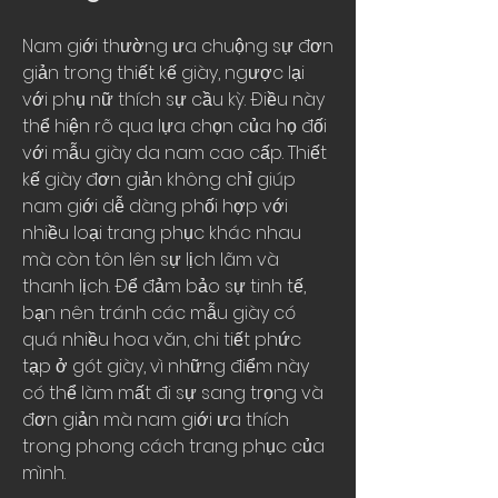
Nam giới thường ưa chuộng sự đơn 
giản trong thiết kế giày, ngược lại 
với phụ nữ thích sự cầu kỳ. Điều này 
thể hiện rõ qua lựa chọn của họ đối 
với mẫu giày da nam cao cấp. Thiết 
kế giày đơn giản không chỉ giúp 
nam giới dễ dàng phối hợp với 
nhiều loại trang phục khác nhau 
mà còn tôn lên sự lịch lãm và 
thanh lịch. Để đảm bảo sự tinh tế, 
bạn nên tránh các mẫu giày có 
quá nhiều hoa văn, chi tiết phức 
tạp ở gót giày, vì những điểm này 
có thể làm mất đi sự sang trọng và 
đơn giản mà nam giới ưa thích 
trong phong cách trang phục của 
mình.