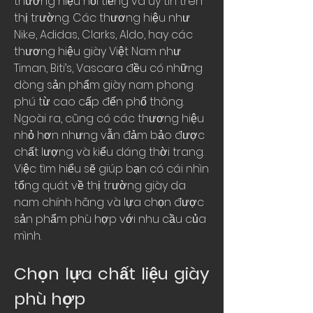
thương hiệu nổi tiếng và uy tín trên 
thị trường. Các thương hiệu như 
Nike, Adidas, Clarks, Aldo, hay các 
thương hiệu giày Việt Nam như 
Timan, Biti’s, Vascara đều có những 
dòng sản phẩm giày nam phong 
phú từ cao cấp đến phổ thông. 
Ngoài ra, cũng có các thương hiệu 
nhỏ hơn nhưng vẫn đảm bảo được 
chất lượng và kiểu dáng thời trang. 
Việc tìm hiểu sẽ giúp bạn có cái nhìn 
tổng quát về thị trường giày da 
nam chính hãng và lựa chọn được 
sản phẩm phù hợp với nhu cầu của 
mình.
Chọn lựa chất liệu giày 
phù hợp