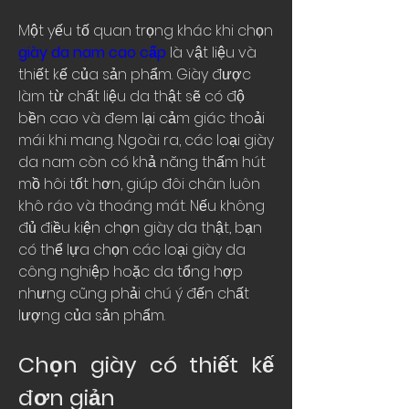
Một yếu tố quan trọng khác khi chọn 
giày da nam cao cấp
 là vật liệu và 
thiết kế của sản phẩm. Giày được 
làm từ chất liệu da thật sẽ có độ 
bền cao và đem lại cảm giác thoải 
mái khi mang. Ngoài ra, các loại giày 
da nam còn có khả năng thấm hút 
mồ hôi tốt hơn, giúp đôi chân luôn 
khô ráo và thoáng mát. Nếu không 
đủ điều kiện chọn giày da thật, bạn 
có thể lựa chọn các loại giày da 
công nghiệp hoặc da tổng hợp 
nhưng cũng phải chú ý đến chất 
lượng của sản phẩm.
Chọn giày có thiết kế 
đơn giản