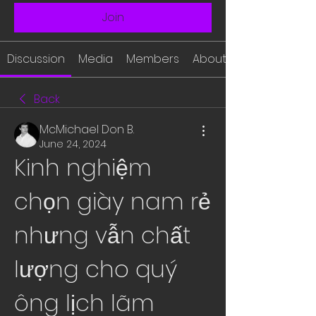
Join
Discussion
Media
Members
About
Back
McMichael Don B.
June 24, 2024
Kinh nghiệm 
chọn giày nam rẻ 
nhưng vẫn chất 
lượng cho quý 
ông lịch lãm