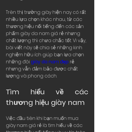
Trên thị trường giày hiện nay có rất 
nhiều lựa chọn khác nhau, từ các 
thương hiệu nổi tiếng đến các sản 
phẩm giày da nam giá rẻ nhưng 
chất lượng thì chưa chắc tốt. Vì vậy, 
bài viết này sẽ chia sẻ những kinh 
nghiệm hữu ích giúp bạn lựa chọn 
những đôi 
giày da nam đẹp
 rẻ 
nhưng vẫn đảm bảo được chất 
lượng và phong cách.
Tìm hiểu về các 
thương hiệu giày nam
Việc đầu tiên khi bạn muốn mua 
giày nam giá rẻ là tìm hiểu về các 