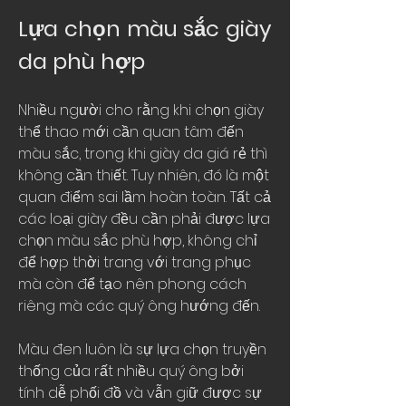
Lựa chọn màu sắc giày 
da phù hợp
Nhiều người cho rằng khi chọn giày 
thể thao mới cần quan tâm đến 
màu sắc, trong khi giày da giá rẻ thì 
không cần thiết. Tuy nhiên, đó là một 
quan điểm sai lầm hoàn toàn. Tất cả 
các loại giày đều cần phải được lựa 
chọn màu sắc phù hợp, không chỉ 
để hợp thời trang với trang phục 
mà còn để tạo nên phong cách 
riêng mà các quý ông hướng đến.
Màu đen luôn là sự lựa chọn truyền 
thống của rất nhiều quý ông bởi 
tính dễ phối đồ và vẫn giữ được sự 