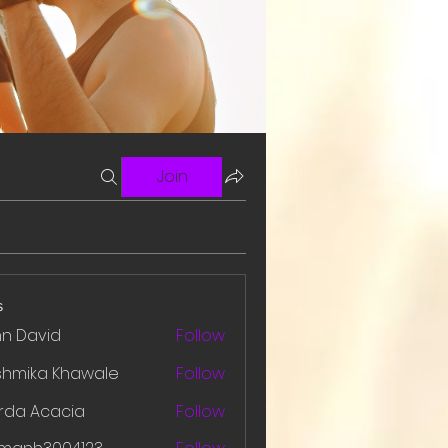
Join
s
hn David
Follow
shmika Khawale
Follow
rda Acacia
Follow