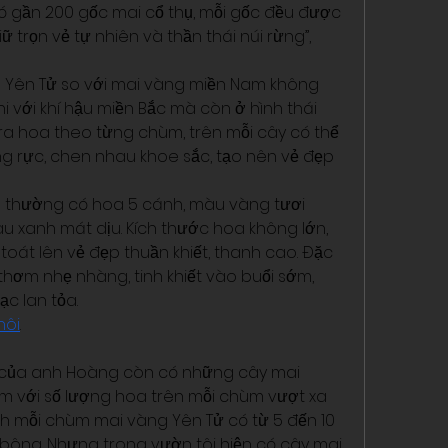
có gần 200 gốc mai cổ thụ, mỗi gốc đều được 
ữ trọn vẻ tự nhiên và thần thái núi rừng”, 
 Yên Tử so với mai vàng miền Nam không 
 với khí hậu miền Bắc mà còn ở hình thái 
ra hoa theo từng chùm, trên mỗi cây có thể 
 rực, chen nhau khoe sắc, tạo nên vẻ đẹp 
 thường có hoa 5 cánh, màu vàng tươi 
 xanh mát dịu. Kích thước hoa không lớn, 
oát lên vẻ đẹp thuần khiết, thanh cao. Đặc 
thơm nhẹ nhàng, tinh khiết vào buổi sớm, 
ạc lan tỏa.
hôi
.
 của anh Hoàng còn có những cây mai 
m với số lượng hoa trên mỗi chùm vượt xa 
h mỗi chùm mai vàng Yên Tử có từ 5 đến 10 
 bông. Nhưng trong vườn tôi hiện có cây mai 