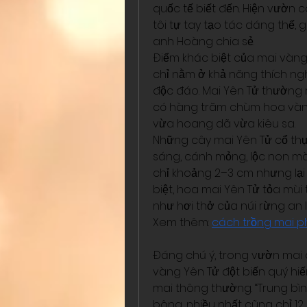
quốc tế biết đến. Hiện vườn 
tôi tự tay tạo tác dáng thế, gi
anh Hoàng chia sẻ.
Điểm khác biệt của mai vàng
chỉ nằm ở khả năng thích nghi
độc đáo. Mai Yên Tử thường 
có hàng trăm chùm hoa vàng
vừa hoang dã vừa kiêu sa.
Những cây mai Yên Tử cổ thụ
sáng, cánh mỏng, lộc non màu
chỉ khoảng 2–3 cm nhưng lại t
biệt, hoa mai Yên Tử tỏa mùi 
như hơi thở của núi rừng an l
Xem thêm: 
cách trồng mai p
Đáng chú ý, trong vườn mai
vàng Yên Tử đột biến quý hiế
mai thông thường. “Trung bìn
bông, nhiều nhất cũng chỉ 12