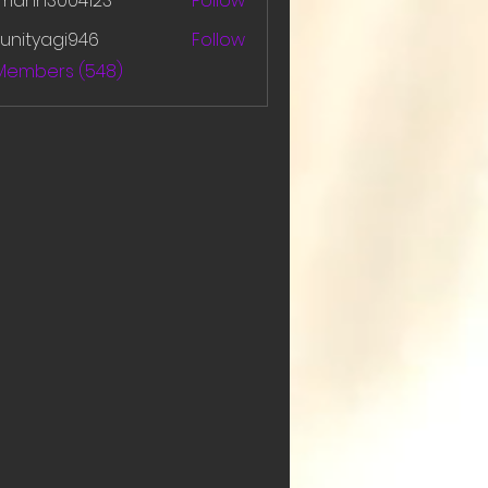
amanh3004123
Follow
h3004123
unityagi946
Follow
yagi946
 Members (548)