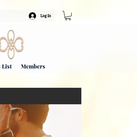
Log In
 List
Members