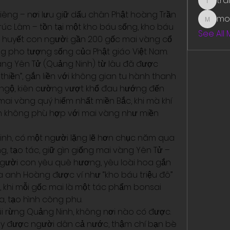
tr
traman
liêng – nơi lưu giữ dấu chân Phật hoàng Trần 
mo
mounit
úc Lâm – tồn tại một kho báu sống, kho báu 
See All
âm huyết con người: gần 200 gốc mai vàng cổ 
thụ Yên Tử, được ví như những pho tượng sống của Phật giáo Việt Nam. 
àng Yên Tử (Quảng Ninh) từ lâu đã được 
hiền”, gắn liền với không gian tu hành thanh 
 ngộ, kiên cường vượt khổ đau hướng đến 
mai vàng quý hiếm nhất miền Bắc, khi mà khí 
ốn không phù hợp với mai vàng như miền 
Ninh, có một người lặng lẽ hơn chục năm qua 
, tạo tác, giữ gìn giống mai vàng Yên Tử – 
gười con yêu quê hương, yêu loài hoa gắn 
 anh Hoàng được ví như “kho báu triệu đô” 
hần, khi mỗi gốc mai là một tác phẩm bonsai 
a, tạo hình công phu.
úi rừng Quảng Ninh, không nơi nào có được. 
y được người dân cả nước, thậm chí bạn bè 