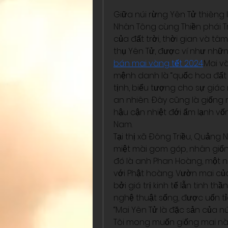
Giữa núi rừng Yên Tử thiêng 
Nhân Tông cùng Thiền phái Tr
của đất trời, thời gian và t
bán mai vàng tết 2024
.Mai v
mệnh danh là “quốc hoa đất t
tịnh, biểu tượng cho sự giác
an nhiên. Đây cũng là giống 
hậu cận nhiệt đới ẩm lạnh v
Nam.
Tại thị xã Đông Triều, Quảng 
miệt mài gom góp, nhân giống
đó là anh Phan Hoàng, một n
với Phật hoàng. Vườn mai của
bởi giá trị kinh tế lẫn tinh t
nghệ thuật sống, được uốn tỉ
“Mai Yên Tử là đặc sản của n
Tôi mong muốn giống mai nà