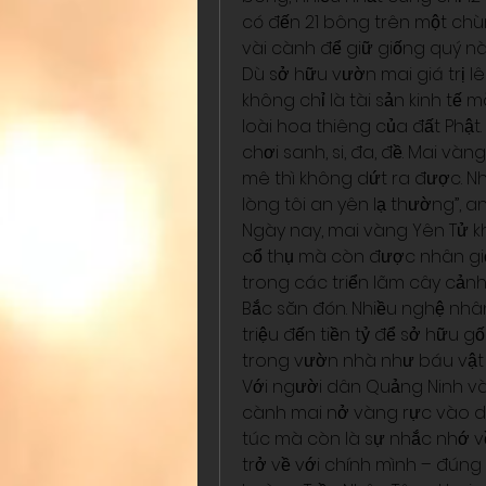
có đến 21 bông trên một chùm,
vài cành để giữ giống quý nà
Dù sở hữu vườn mai giá trị lê
không chỉ là tài sản kinh tế
loài hoa thiêng của đất Phật. 
chơi sanh, si, đa, đề. Mai v
mê thì không dứt ra được. N
lòng tôi an yên lạ thường”, an
Ngày nay, mai vàng Yên Tử k
cổ thụ mà còn được nhân giốn
trong các triển lãm cây cảnh
Bắc săn đón. Nhiều nghệ nhân
triệu đến tiền tỷ để sở hữu g
trong vườn nhà như báu vật
Với người dân Quảng Ninh và
cành mai nở vàng rực vào dịp
túc mà còn là sự nhắc nhớ về
trở về với chính mình – đúng 