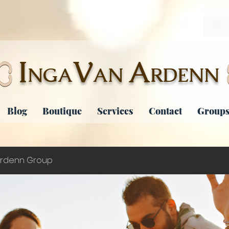
I
V
A
NGA
AN
RDENN
Blog
Boutique
Services
Contact
Groups
rdenn Group