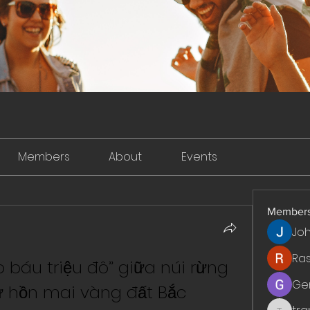
Members
About
Events
Member
Jo
Ra
báu triệu đô” giữa núi rừng 
Ge
iữ hồn mai vàng đất Bắc