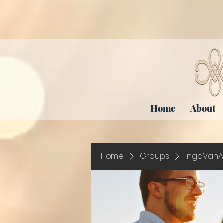
Home
About
Home
Groups
IngaVanA