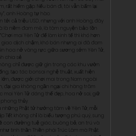
 rất hiếm gặp. Nếu bán đi, tôi vẫn bấm lại 
y”, anh Hoàng tự hào.
n tới cả triệu USD, nhưng với anh Hoàng, đây 
 mà là niềm đam mê, là tâm nguyện bảo tồn 
“Chơi mai Yên Tử để làm kinh tế thì khó hơn 
àng giao dịch chậm, khó bán nhưng ai đã đam 
hìn hoa nở vàng rực giữa sương sớm Yên Tử, 
h chia sẻ.
hông chỉ được giữ gìn trong các khu vườn 
g, tạo tác bonsai nghệ thuật, xuất hiện 
 lớn, được giới chơi mai trong Nam ngoài 
, đại gia không ngần ngại chi hàng trăm 
ốc mai Yên Tử dáng thế đẹp, hoa nở sai, giữ 
 phong thủy.
 những Phật tử hướng tâm về Yên Tử, mỗi 
 Tết không chỉ là biểu tượng phú quý, sung 
 con đường tuệ giác, buông bỏ, an trú và 
như tinh thần Thiền phái Trúc Lâm mà Phật 