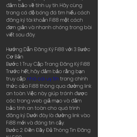
đảm bảo về tính uy tín. Hãy cùng 
trang cá độ bóng đá tìm hiểu cách 
đăng ký tài khoản Fi88 một cách 
đơn giản và nhanh chóng trong bài 
viết sau đây.
Hướng Dẫn Đăng Ký Fi88 với 3 Bước 
Cơ Bản
Bước 1: Truy Cập Trang Đăng Ký Fi88
Trước hết, hãy đảm bảo rằng bạn 
truy cập 
nhà cái uy tín
 trang chính 
thức của Fi88 thông qua đường link 
an toàn. Việc này giúp tránh được 
các trang web giả mạo và đảm 
bảo tính an toàn cho quá trình 
đăng ký. Dưới đây là đường link vào 
Fi88 mới và đáng tin cậy.
Bước 2: Điền Đầy Đủ Thông Tin Đăng 