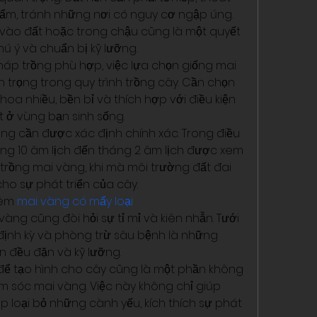
ẩm, tránh những nơi có nguy cơ ngập úng. 
p vào đất hoặc trong chậu cũng là một quyết 
hú ý và chuẩn bị kỹ lưỡng.
p trồng phù hợp, việc lựa chọn giống mai 
trọng trong quy trình trồng cây. Cần chọn 
a nhiều, bền bỉ và thích hợp với điều kiện 
t ở vùng bạn sinh sống.
ũng cần được xác định chính xác. Trong điều 
háng 10 âm lịch đến tháng 2 âm lịch được xem 
 trồng mai vàng, khi mà môi trường đất đai 
 cho sự phát triển của cây.
êm 
mai vàng có mấy loại
àng cũng đòi hỏi sự tỉ mỉ và kiên nhẫn. Tưới 
nh kỳ và phòng trừ sâu bệnh là những 
n đều đặn và kỹ lưỡng.
 để tạo hình cho cây cũng là một phần không 
ăm sóc mai vàng. Việc này không chỉ giúp 
loại bỏ những cành yếu, kích thích sự phát 