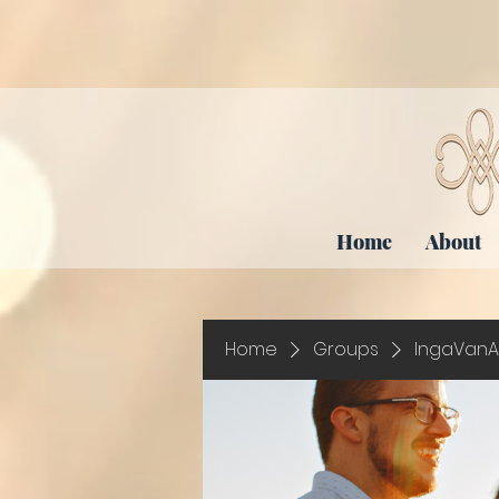
Home
About
Home
Groups
IngaVanA