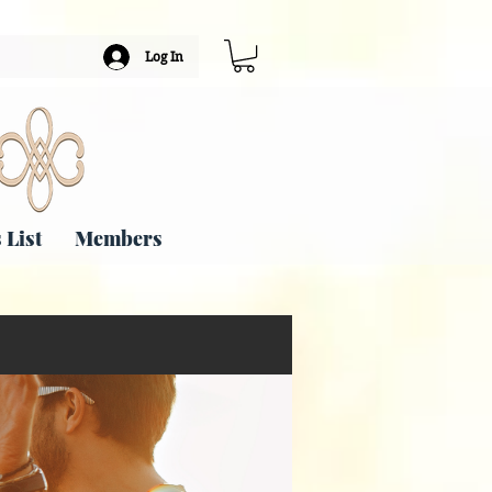
Log In
 List
Members