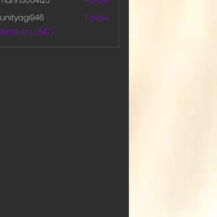
amanh3004123
Follow
h3004123
unityagi946
Follow
yagi946
 Members (547)