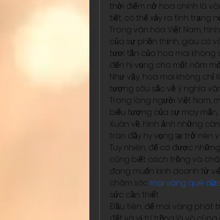
thời điểm nở hoa chính là v
tiết, có thể xảy ra tình trạn
Trong văn hóa Việt Nam, hìn
của sự phồn thịnh, giàu có v
tươi tắn của hoa mai không
đến hi vọng cho một năm mới
Như vậy, hoa mai không chỉ l
tượng sâu sắc về ý nghĩa văn
Trong lòng người Việt Nam, m
biểu tượng của sự may mắn, g
Xuân về, hình ảnh những càn
tràn đầy hy vọng lại trở nên
Tuy nhiên, để có được những
cũng biết cách trồng và chăm
đang muốn kinh doanh từ việc
chăm sóc 
mai vàng quê dừa
sức cần thiết.
Đầu tiên, để mai vàng phát tr
đất và vị trí trồng là vô cùng