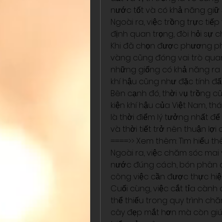
nước tốt và có khả năng giữ 
Ngoài ra, việc trồng trực tiế
định quan trọng, đòi hỏi sự c
Khi đã chọn được phương phá
vàng cũng đóng vai trò quan 
những giống có khả năng ra ho
khí hậu cũng như đặc tính đấ
Bên cạnh đó, thời vụ trồng c
kiện khí hậu của Việt Nam, t
là thời điểm lý tưởng nhất để
và thời tiết trở nên thuận lợi
====>> Xem thêm: Tìm hiểu th
Ngoài ra, việc chăm sóc mai v
nước đúng cách, bón phân đị
công việc cần được thực hiệ
Cuối cùng, việc cắt tỉa cành
thể thiếu trong quy trình ch
cây đẹp mắt hơn mà còn giúp 