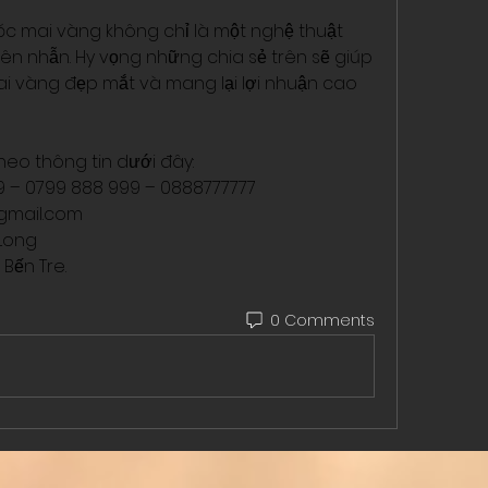
sóc mai vàng không chỉ là một nghệ thuật 
iên nhẫn. Hy vọng những chia sẻ trên sẽ giúp 
 vàng đẹp mắt và mang lại lợi nhuận cao 
heo thông tin dưới đây:
99 – 0799 888 999 – 0888777777
mail.com
Long
 Bến Tre.
0 Comments