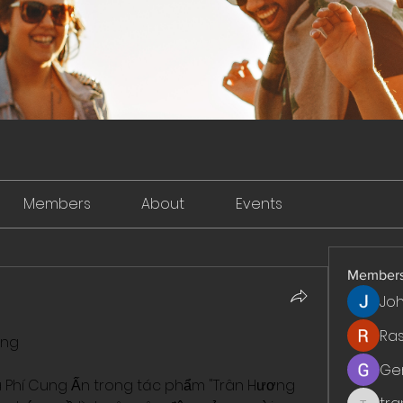
Members
About
Events
Member
Jo
Ra
àng
Ge
Phí Cung Ấn trong tác phẩm "Trân Hương 