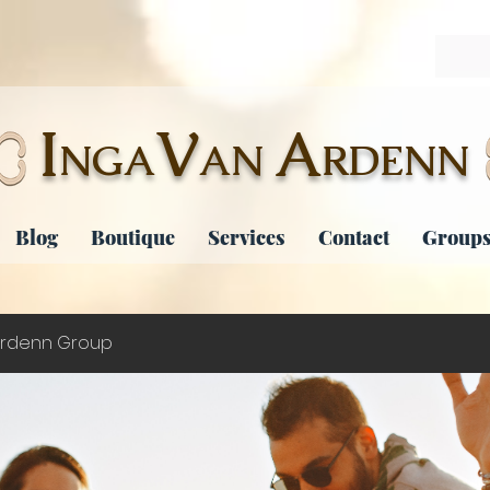
I
V
A
NGA
AN
RDENN
Blog
Boutique
Services
Contact
Groups
rdenn Group