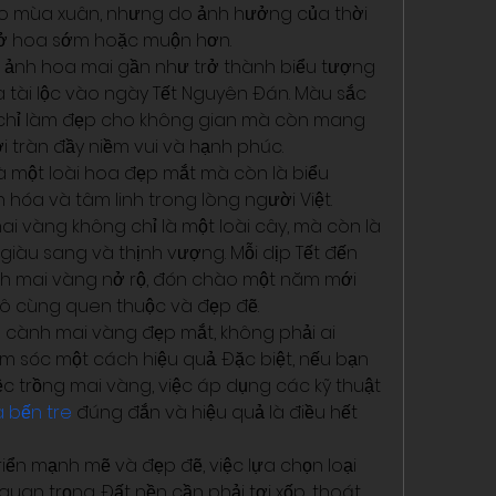
ào mùa xuân, nhưng do ảnh hưởng của thời 
g nở hoa sớm hoặc muộn hơn.
h ảnh hoa mai gần như trở thành biểu tượng 
à tài lộc vào ngày Tết Nguyên Đán. Màu sắc 
 chỉ làm đẹp cho không gian mà còn mang 
 tràn đầy niềm vui và hạnh phúc.
à một loài hoa đẹp mắt mà còn là biểu 
 hóa và tâm linh trong lòng người Việt.
ai vàng không chỉ là một loài cây, mà còn là 
iàu sang và thịnh vượng. Mỗi dịp Tết đến 
h mai vàng nở rộ, đón chào một năm mới 
 vô cùng quen thuộc và đẹp đẽ.
 cành mai vàng đẹp mắt, không phải ai 
 sóc một cách hiệu quả. Đặc biệt, nếu bạn 
 trồng mai vàng, việc áp dụng các kỹ thuật 
 bến tre
 đúng đắn và hiệu quả là điều hết 
iển mạnh mẽ và đẹp đẽ, việc lựa chọn loại 
 quan trọng. Đất nền cần phải tơi xốp, thoát 