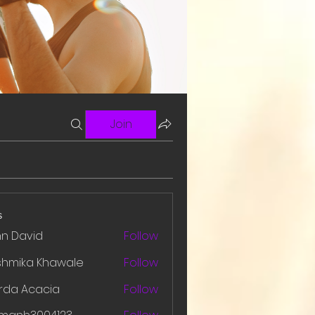
Join
s
hn David
Follow
shmika Khawale
Follow
rda Acacia
Follow