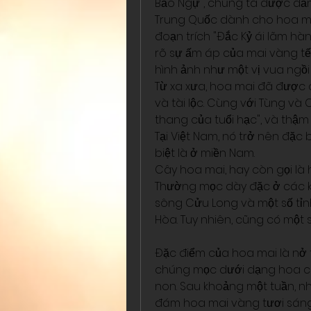
Bảo Ngự", chúng ta được dẫn
Trung Quốc dành cho hoa mai
đoạn trích "Đắc Kỷ ái lãm hàn
rõ sự ấm áp của mai vàng tết 
hình ảnh như một vị vua ngồi
Từ xa xưa, hoa mai đã được c
và tài lộc. Cùng với Tùng và
thang của tuổi hạc", và thậm 
Tại Việt Nam, nó trở nên đặc
biệt là ở miền Nam.
Cây hoa mai, hay còn gọi là
Thường mọc dày đặc ở các k
sông Cửu Long và một số tỉ
Hòa. Tuy nhiên, cũng có một 
Đặc điểm của hoa mai là nở 
chúng mọc dưới dạng hoa cá
non. Sau khoảng một tuần, n
đám hoa mai vàng tươi sáng, 