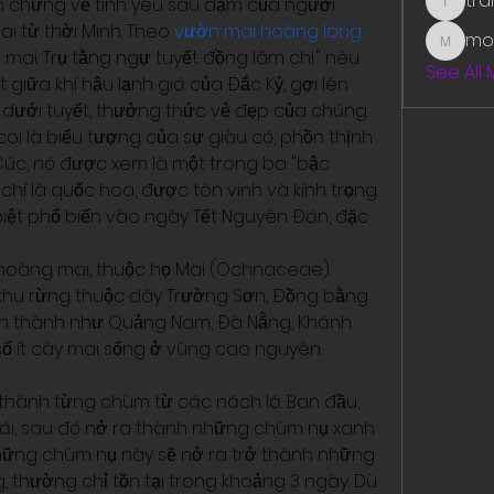
tr
 chứng về tình yêu sâu đậm của người 
traman
 từ thời Minh. Theo 
vườn mai hoàng long
mo
mounit
 mai. Trụ tằng ngự tuyết đồng lãm chi." nêu 
See All
giữa khí hậu lạnh giá của Đắc Kỷ, gợi lên 
 dưới tuyết, thưởng thức vẻ đẹp của chúng.
oi là biểu tượng của sự giàu có, phồn thịnh 
 Cúc, nó được xem là một trong ba "bậc 
chí là quốc hoa, được tôn vinh và kính trọng. 
 biệt phổ biến vào ngày Tết Nguyên Đán, đặc 
 hoàng mai, thuộc họ Mai (Ochnaceae). 
hu rừng thuộc dãy Trường Sơn, Đồng bằng 
nh thành như Quảng Nam, Đà Nẵng, Khánh 
số ít cây mai sống ở vùng cao nguyên.
thành từng chùm từ các nách lá. Ban đầu, 
i, sau đó nở ra thành những chùm nụ xanh 
hững chùm nụ này sẽ nở ra trở thành những 
thường chỉ tồn tại trong khoảng 3 ngày. Dù 