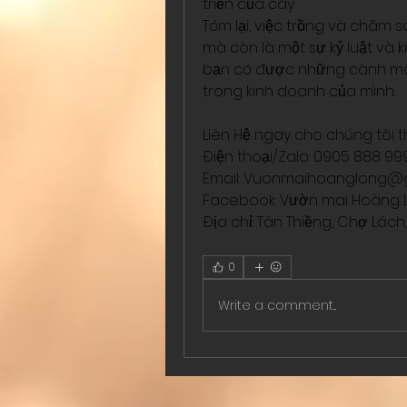
triển của cây.
Tóm lại, việc trồng và chăm 
mà còn là một sự kỷ luật và k
bạn có được những cành mai
trong kinh doanh của mình.
Liên Hệ ngay cho chúng tôi t
Điện thoại/Zalo: 0905 888 9
Email: 
Vuonmaihoanglong@g
Facebook: Vườn mai Hoàng 
Địa chỉ: Tân Thiềng, Chợ Lách,
0
Write a comment...