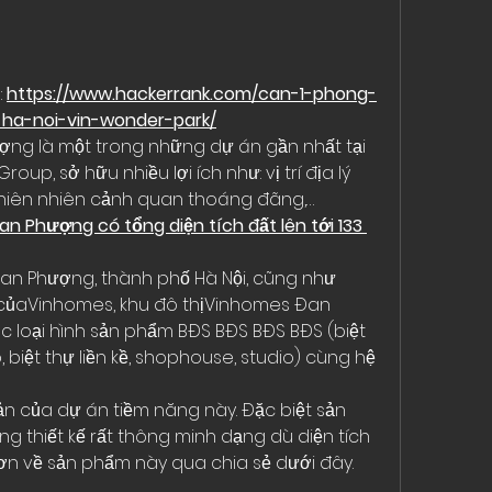
 
https://www.hackerrank.com/can-1-phong-
a-noi-vin-wonder-park/
ợng là một trong những dự án gần nhất tại 
p, sở hữu nhiều lợi ích như: vị trí địa lý 
, thiên nhiên cảnh quan thoáng đãng,…
 Phượng có tổng diện tích đất lên tới 133 
Đan Phượng, thành phố Hà Nội, cũng như 
 củaVinhomes, khu đô thịVinhomes Đan 
loại hình sản phẩm BĐS BĐS BĐS BĐS (biệt 
, biệt thự liền kề, shophouse, studio) cùng hệ 
ản của dự án tiềm năng này. Đặc biệt sản 
 thiết kế rất thông minh dạng dù diện tích 
hơn về sản phẩm này qua chia sẻ dưới đây.