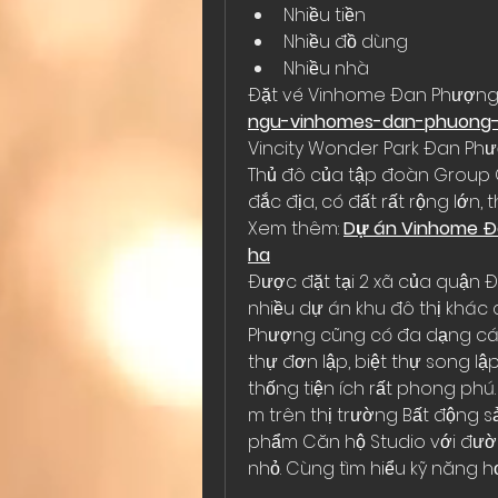
Nhiều tiền
Nhiều đồ dùng
Nhiều nhà
Đặt vé Vinhome Đan Phượng:
ngu-vinhomes-dan-phuong-h
Vincity Wonder Park Đan Phư
Thủ đô của tập đoàn Group Grou
đắc địa, có đất rất rộng lớn
Xem thêm: 
Dự án Vinhome Đan
ha
Được đặt tại 2 xã của quận 
nhiều dự án khu đô thị khác
Phượng cũng có đa dạng các 
thự đơn lập, biệt thự song lập
thống tiện ích rất phong phú.
m trên thị trường Bất động s
phẩm Căn hộ Studio với đường
nhỏ. Cùng tìm hiểu kỹ năng 