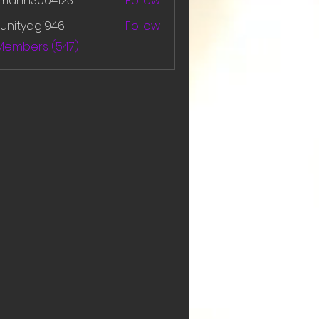
amanh3004123
Follow
h3004123
unityagi946
Follow
yagi946
 Members (547)