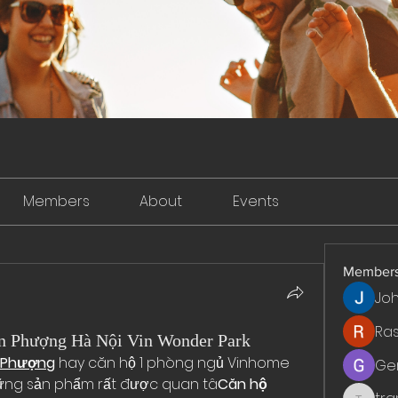
Members
About
Events
Member
Jo
Ra
n Phượng Hà Nội Vin Wonder Park
 Phượng
 hay căn hộ 1 phòng ngủ Vinhome 
Ge
ững sản phẩm rất được quan tâ
Căn hộ 