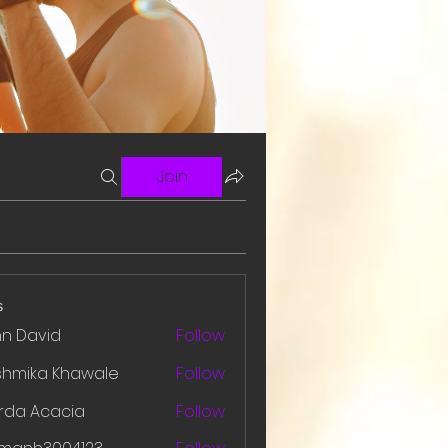
Join
s
hn David
Follow
shmika Khawale
Follow
rda Acacia
Follow