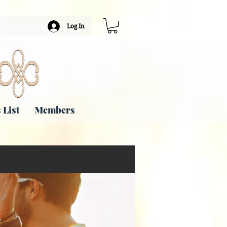
Log In
 List
Members