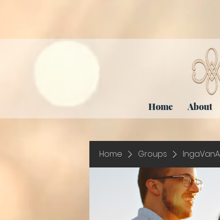
Home
About
Home
Groups
IngaVanA