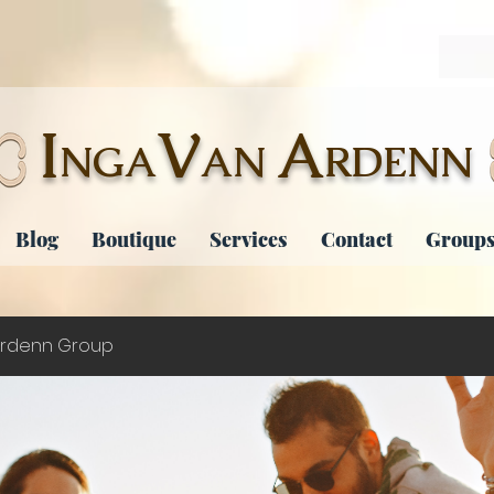
I
V
A
NGA
AN
RDENN
Blog
Boutique
Services
Contact
Groups
rdenn Group