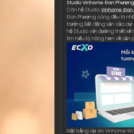
Studio Vinhome Đan Phượng 
Căn hộ Studio 
Vinhome Đan
Đan Phượng cũng đều là nhữ
trường Bất động sản của dự 
hộ Studio với đường thiết kế 
tìm hiểu kỹ năng hơn về sản 
Mặt bằng dự án Vinhome Won