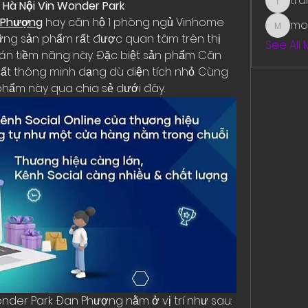
tr
Hà Nội Vin Wonder Park
traman
 Phượng
 hay căn hộ 1 phòng ngủ Vinhome 
mo
mounit
ng sản phẩm rất được quan tâm trên thị 
See All
án tiềm năng này. Đặc biệt sản phẩm Căn 
rất thông minh dạng dù diện tích nhỏ. Cùng 
phẩm này qua chia sẻ dưới đây.
der Park Đan Phượng nằm ở vị trí như sau: