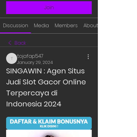
Join
Discussion
Media
Members
About
Back
tojafap547
tojafap547
January 29, 2024
SINGAWIN : Agen Situs 
Judi Slot Gacor Online 
Terpercaya di 
Indonesia 2024 