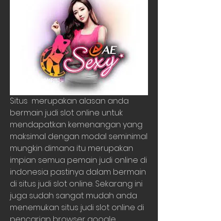
Situs  merupakan alasan anda 
bermain judi slot online untuk 
mendapatkan kemenangan yang 
maksimal dengan modal seminimal 
mungkin dimana itu merupakan 
impian semua pemain judi online di 
indonesia pastinya dalam bermain 
di situs judi slot online. Sekarang ini 
juga sudah sangat mudah anda 
menemukan situs judi slot online di 
pencarian browser google 