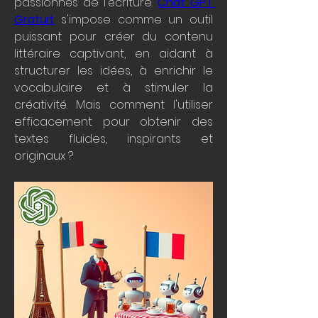
passionnés de l'écriture. 
Chat GPT 
Gratuit
 s'impose comme un outil 
puissant pour créer du contenu 
littéraire captivant, en aidant à 
structurer les idées, à enrichir le 
vocabulaire et à stimuler la 
créativité. Mais comment l'utiliser 
efficacement pour obtenir des 
textes fluides, inspirants et 
originaux ?