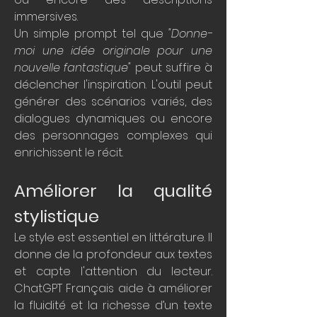
immersives.
Un simple prompt tel que 
"Donne-
moi une idée originale pour une 
nouvelle fantastique"
 peut suffire à 
déclencher l'inspiration. L'outil peut 
générer des scénarios variés, des 
dialogues dynamiques ou encore 
des personnages complexes qui 
enrichissent le récit.
Améliorer la qualité 
stylistique
Le style est essentiel en littérature. Il 
donne de la profondeur aux textes 
et capte l'attention du lecteur. 
ChatGPT Français aide à améliorer 
la fluidité et la richesse d’un texte 