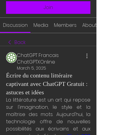
Join
Discussion
Media
Members
About
Back
ChatGPT Francais
ChatGPTXOnline
March 5, 2025
Écrire du contenu littéraire
captivant avec ChatGPT Gratuit :
astuces et idées
La littérature est un art qui repose 
sur l'imagination, le style et la 
maîtrise des mots. Aujourd'hui, la 
technologie offre de nouvelles 
possibilités aux écrivains et aux 