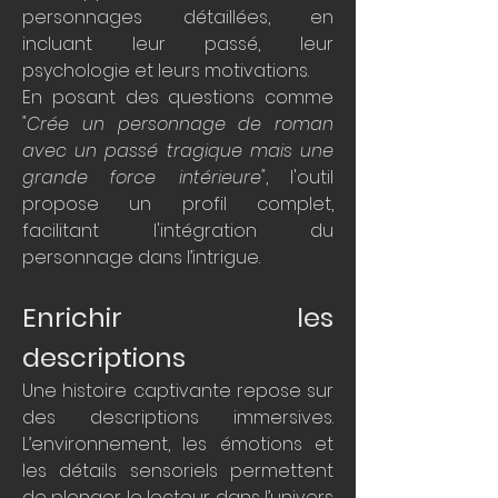
personnages détaillées, en 
incluant leur passé, leur 
psychologie et leurs motivations.
En posant des questions comme 
"Crée un personnage de roman 
avec un passé tragique mais une 
grande force intérieure"
, l'outil 
propose un profil complet, 
facilitant l'intégration du 
personnage dans l’intrigue.
Enrichir les 
descriptions
Une histoire captivante repose sur 
des descriptions immersives. 
L’environnement, les émotions et 
les détails sensoriels permettent 
de plonger le lecteur dans l’univers 