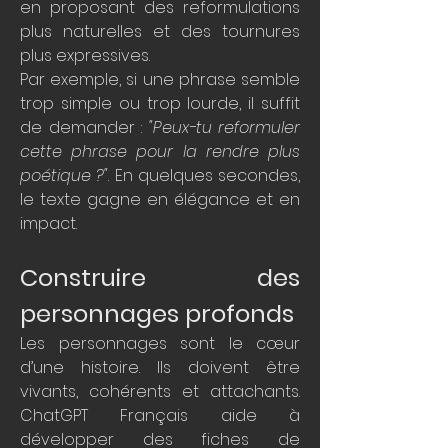
en proposant des reformulations 
plus naturelles et des tournures 
plus expressives.
Par exemple, si une phrase semble 
trop simple ou trop lourde, il suffit 
de demander : 
"Peux-tu reformuler 
cette phrase pour la rendre plus 
poétique ?"
. En quelques secondes, 
le texte gagne en élégance et en 
impact.
Construire des 
personnages profonds
Les personnages sont le cœur 
d’une histoire. Ils doivent être 
vivants, cohérents et attachants. 
ChatGPT Français aide à 
développer des fiches de 