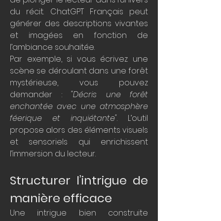
du récit. ChatGPT Français peut 
générer des descriptions vivantes 
et imagées en fonction de 
l’ambiance souhaitée.
Par exemple, si vous écrivez une 
scène se déroulant dans une forêt 
mystérieuse, vous pouvez 
demander : 
"Décris une forêt 
enchantée avec une atmosphère 
féerique et inquiétante"
. L’outil 
propose alors des éléments visuels 
et sensoriels qui enrichissent 
l’immersion du lecteur.
Structurer l’intrigue de 
manière efficace
Une intrigue bien construite 