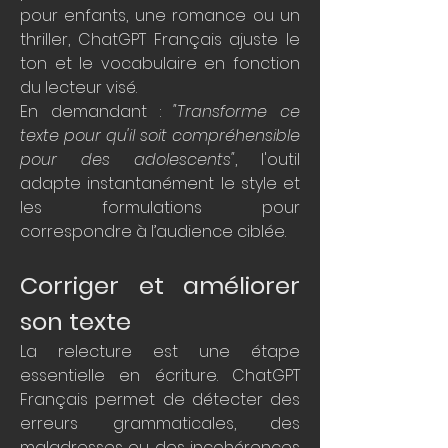
pour enfants, une romance ou un 
thriller, ChatGPT Français ajuste le 
ton et le vocabulaire en fonction 
du lecteur visé.
En demandant : 
"Transforme ce 
texte pour qu'il soit compréhensible 
pour des adolescents"
, l'outil 
adapte instantanément le style et 
les formulations pour 
correspondre à l’audience ciblée.
Corriger et améliorer 
son texte
La relecture est une étape 
essentielle en écriture. ChatGPT 
Français permet de détecter des 
erreurs grammaticales, des 
maladresses ou des incohérences 