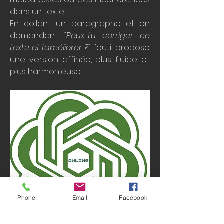
dans un texte.
En collant un paragraphe et en 
demandant 
"Peux-tu corriger ce 
texte et l'améliorer ?"
, l'outil propose 
une version affinée, plus fluide et 
plus harmonieuse.
Phone
Email
Facebook