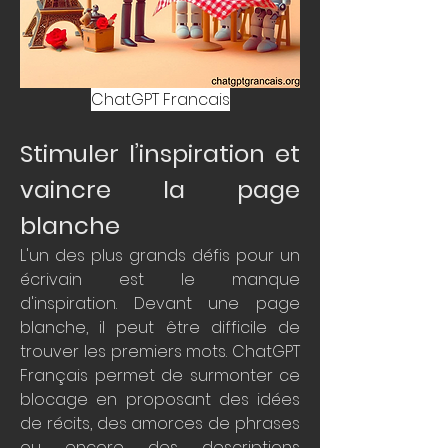
ChatGPT Francais
Stimuler l’inspiration et 
vaincre la page 
blanche
L'un des plus grands défis pour un 
écrivain est le manque 
d'inspiration. Devant une page 
blanche, il peut être difficile de 
trouver les premiers mots. ChatGPT 
Français permet de surmonter ce 
blocage en proposant des idées 
de récits, des amorces de phrases 
ou encore des descriptions 