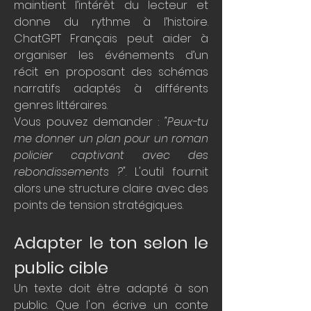
maintient l’intérêt du lecteur et 
donne du rythme à l’histoire. 
ChatGPT Français peut aider à 
organiser les événements d’un 
récit en proposant des schémas 
narratifs adaptés à différents 
genres littéraires.
Vous pouvez demander : 
"Peux-tu 
me donner un plan pour un roman 
policier captivant avec des 
rebondissements ?"
. L'outil fournit 
alors une structure claire avec des 
points de tension stratégiques.
Adapter le ton selon le 
public cible
Un texte doit être adapté à son 
public. Que l'on écrive un conte 