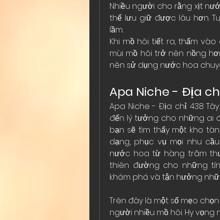
Nhiều người cho rằng xịt nư
thể lưu giữ được lâu hơn. T
lầm.
Khi mồ hôi tiết ra, thấm vào 
mùi mồ hôi trở nên nồng hơ
nên sử dụng nước hoa chuy
Apa Niche - Địa c
Apa Niche - Địa chỉ: 438 Tây
đến lý tưởng cho những ai 
bạn sẽ tìm thấy một kho tà
dạng, phục vụ mọi nhu cầu
nước hoa từ hàng trăm thươ
thiên đường cho những tín
khám phá và tận hưởng nhữn
Trên đây là một số mẹo chọ
người nhiều mồ hôi. Hy vọng 