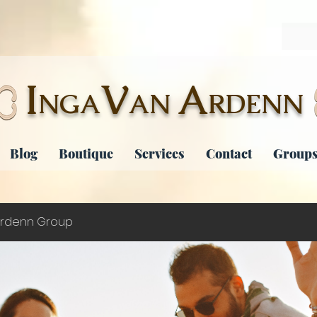
I
V
A
NGA
AN
RDENN
Blog
Boutique
Services
Contact
Groups
rdenn Group