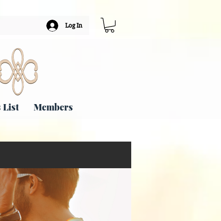
Log In
 List
Members