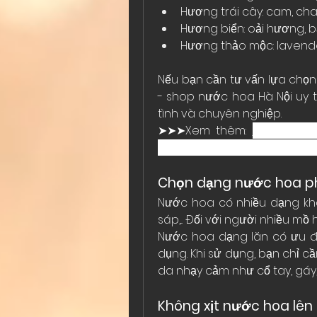
Hương trái cây: cam, chanh
Hương biển: oải hương, bạc
Hương thảo mộc: lavender,
Nếu bạn cần tư vấn lựa chọn
- shop nước hoa Hà Nội uy tí
tình và chuyên nghiệp.
➤➤➤Xem thêm:
Apa Niche
Chính Hãng Không Hề Dễ Dà
Chọn dạng nước hoa p
Nước hoa có nhiều dạng khá
sáp,... Đối với người nhiều m
Nước hoa dạng lăn có ưu đi
dụng. Khi sử dụng, bạn chỉ c
da nhạy cảm như cổ tay, gáy, sa
Không xịt nước hoa lên