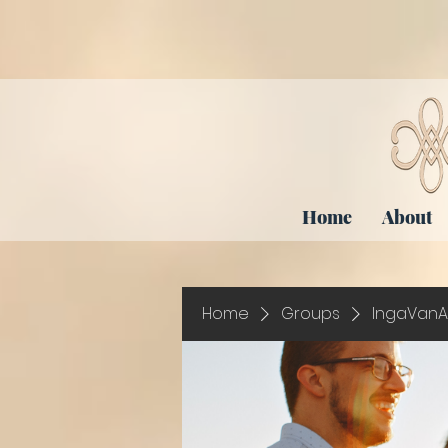
Home
About
Home
Groups
IngaVanA