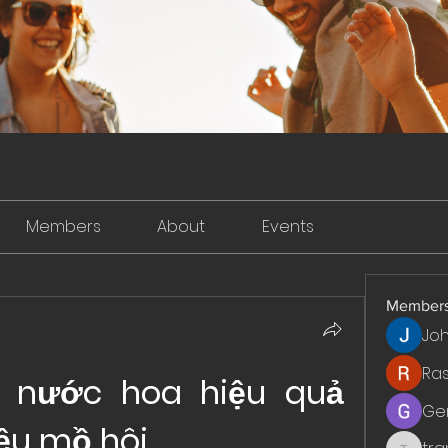
Members
About
Events
Member
Jo
Ra
 nước hoa hiệu quả 
Ge
ều mồ hôi