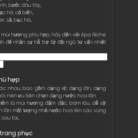
, bưởi, dâu tây,...
 hà, cỏ biển,...
 sả, bạc hà,...
 mùi hương phù hợp, hãy đến với Apa Niche 
n để nhận sự hỗ trợ từ đội ngũ tư vấn nhiệt 
: Để Được Ủy Quyền Phân Phối Nước Hoa 
ng
hù hợp
c nhau, bao gồm dạng xịt, dạng lăn, dạng 
ồ hôi, nên ưu tiên chọn dạng nước hoa lăn.
ểm là mùi hương đậm đặc, bám lâu, dễ sử 
ần lăn một lượng nhỏ nước hoa lên các vùng 
u tai,...
 trang phục