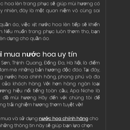
ớc hoa lên trang phục sẽ giúp mùi hương có 
uy nhiên, đây là một quan niệm vô cùng sai 
quần áo, việc xịt nước hoa lên tiếp sẽ khiến 
n. Nếu muốn trang phục luôn thơm tho, bạn 
ên dụng cho quần áo.
hỉ mua nước hoa uy tín
 Sơn, Thịnh Quang, Đống Đa, Hà Nội, là điểm 
đam mê những bản hương độc đáo. Tại đây, 
ng nước hoa chính hãng, phong phú và đa 
 của khách hàng. Với hơn hàng ngàn loại 
ng hiệu nổi tiếng toàn cầu, Apa Niche là 
 đồ mùi hương. Hãy đến với chúng tôi để 
g trải nghiệm hương thơm tuyệt vời!
n mua và sử dụng 
nước hoa chính hãng
 cho 
những thông tin này sẽ giúp bạn lựa chọn 