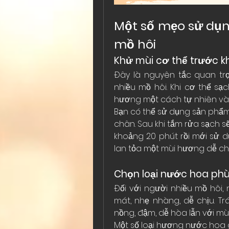
Một số mẹo sử dụn
mồ hôi
Khử mùi cơ thể trước k
Đây là nguyên tắc quan tr
nhiều mồ hôi. Khi cơ thể sạ
hương một cách tự nhiên và 
Bạn có thể sử dụng sản phẩ
chân. Sau khi tắm rửa sạch sẽ
khoảng 20 phút rồi mới sử 
lan tỏa một mùi hương dễ chị
Chọn loại nước hoa ph
Đối với người nhiều mồ hôi,
mát, nhẹ nhàng, dễ chịu. T
nồng, đậm, dễ hòa lẫn với mùi
Một số loại hương nước hoa g