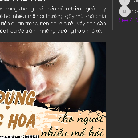
tr
traman
i trang không thể thiếu của nhiều người. Tuy 
mo
mounit
 hôi nhiều, mồ hôi thường gây mùi khó chịu 
See All
iện quan trọng, hẹn hò, lễ cưới,... vậy nên cần 
ớc hoa
 để tránh những trường hợp khó xử.