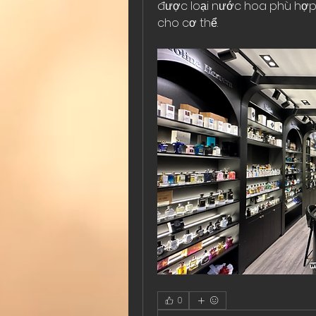
được loại nước hoa phù hợp,
cho cơ thể.
0