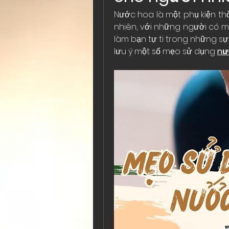
Nước hoa là một phụ kiện thờ
nhiên, với những người có mồ
làm bạn tự ti trong những sự k
lưu ý một số mẹo sử dụng 
nư