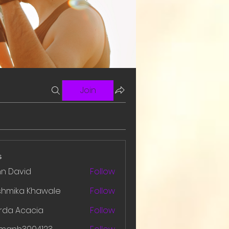
Join
s
hn David
Follow
shmika Khawale
Follow
rda Acacia
Follow