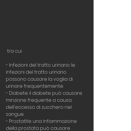
 tra cui:
- Infezioni del tratto urinario: le 
infezioni del tratto urinario 
possono causare la voglia di 
urinare frequentemente.
- Diabete: il diabete può causare 
minzione frequente a causa 
dell'eccesso di zucchero nel 
sangue.
- Prostatite: una infiammazione 
della prostata può causare 