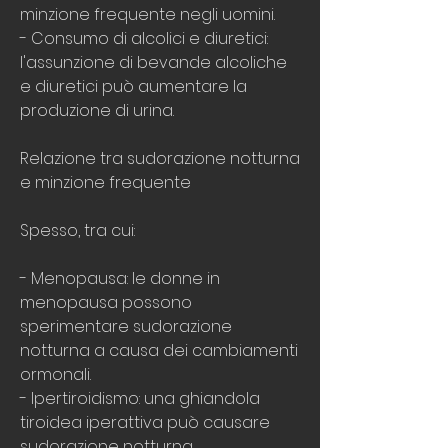
minzione frequente negli uomini.
- Consumo di alcolici e diuretici: 
l'assunzione di bevande alcoliche 
e diuretici può aumentare la 
produzione di urina.
Relazione tra sudorazione notturna 
e minzione frequente
Spesso, tra cui:
- Menopausa: le donne in 
menopausa possono 
sperimentare sudorazione 
notturna a causa dei cambiamenti 
ormonali.
- Ipertiroidismo: una ghiandola 
tiroidea iperattiva può causare 
sudorazione notturna.