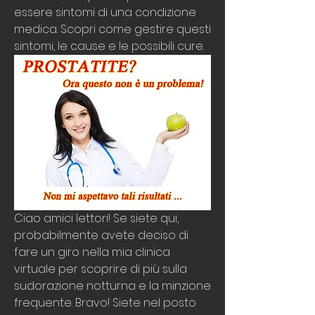
essere sintomi di una condizione 
medica. Scopri come gestire questi 
sintomi, le cause e le possibili cure.
Ciao amici lettori! Se siete qui, 
probabilmente avete deciso di 
fare un giro nella mia clinica 
virtuale per scoprire di più sulla 
sudorazione notturna e la minzione 
frequente. Bravo! Siete nel posto 