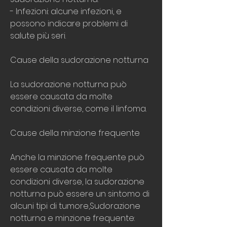
- Infezioni: alcune infezioni, e 
possono indicare problemi di 
salute più seri.
Cause della sudorazione notturna
La sudorazione notturna può 
essere causata da molte 
condizioni diverse, come il linfoma.
Cause della minzione frequente
Anche la minzione frequente può 
essere causata da molte 
condizioni diverse, la sudorazione 
notturna può essere un sintomo di 
alcuni tipi di tumore,Sudorazione 
notturna e minzione frequente: 