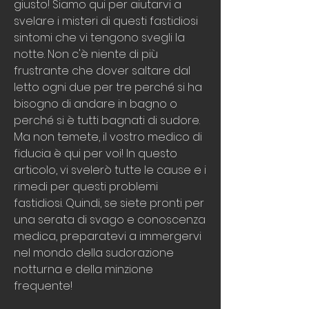
giusto! Siamo qui per aiutarvi a 
svelare i misteri di questi fastidiosi 
sintomi che vi tengono svegli la 
notte. Non c'è niente di più 
frustrante che dover saltare dal 
letto ogni due per tre perché si ha 
bisogno di andare in bagno o 
perché si è tutti bagnati di sudore. 
Ma non temete, il vostro medico di 
fiducia è qui per voi! In questo 
articolo, vi svelerò tutte le cause e i 
rimedi per questi problemi 
fastidiosi. Quindi, se siete pronti per 
una serata di svago e conoscenza 
medica, preparatevi a immergervi 
nel mondo della sudorazione 
notturna e della minzione 
frequente!