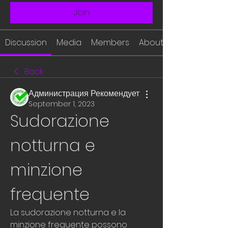
Join
Discussion
Media
Members
About
Back
Администрация Рекомендует
September 1, 2023
Sudorazione 
notturna e 
minzione 
frequente
La sudorazione notturna e la 
minzione frequente possono 