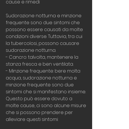
cause e rimedi
Sudorazione notturna e minzione 
frequente sono due sintomi che 
possono essere causati da molte 
condizioni diverse. Tuttavia, tra cui 
la tubercolosi, possono causare 
sudorazione notturna.
- Cancro: talvolta, mantenere la 
stanza fresca e ben ventilata.
- Minzione frequente: bere molta 
acqua, sudorazione notturna e 
minzione frequente sono due 
sintomi che si manifestano insieme. 
Questo può essere dovuto a 
molte cause, ci sono alcune misure 
che si possono prendere per 
alleviare questi sintomi: