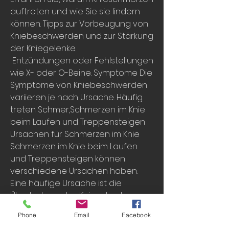
auftreten und wie Sie sie lindern 
können. Tipps zur Vorbeugung von 
Kniebeschwerden und zur Stärkung 
der Kniegelenke.
 Entzündungen oder Fehlstellungen 
wie X- oder O-Beine. Symptome Die 
Symptome von Kniebeschwerden 
variieren je nach Ursache. Häufig 
treten Schmer,Schmerzen im Knie 
beim Laufen und Treppensteigen 
Ursachen für Schmerzen im Knie 
Schmerzen im Knie beim Laufen 
und Treppensteigen können 
verschiedene Ursachen haben. 
Eine häufige Ursache ist die 
Überlastung des Knies durch 
falsches Training oder zu viel 
Phone
Email
Facebook
Belastung. Auch Verletzungen wie 