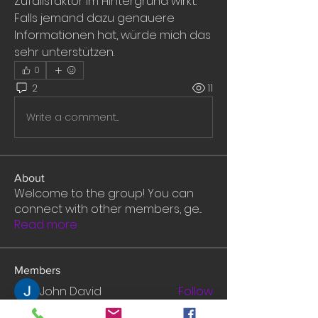
Zufallsfaktor im Hintergrund wirkt. 
Falls jemand dazu genauere 
Informationen hat, würde mich das 
sehr unterstützen.
0
2
11
Write a comment...
About
Welcome to the group! You can
connect with other members, ge
...
Read more
Members
John David
Follow