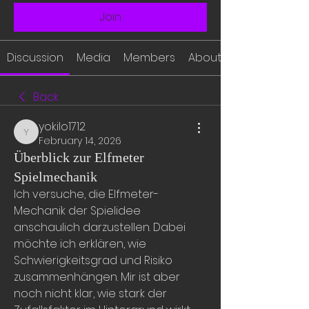
Join
Discussion
Media
Members
About
Back
yokilo1712
yokilo1712
February 14, 2026
Überblick zur Elfmeter
Spielmechanik
Ich versuche, die Elfmeter-
Mechanik der Spielidee 
anschaulich darzustellen. Dabei 
möchte ich erklären, wie 
Schwierigkeitsgrad und Risiko 
zusammenhängen. Mir ist aber 
noch nicht klar, wie stark der 