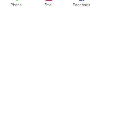
Rashmika Khawale
Follow
Phone
Email
Facebook
Gerda Acacia
Follow
tramanh3004123
Follow
tramanh3004123
mounityagi946
Follow
mounityagi946
See All Members (547)
© 2014 by INGA VAN ARDENN, LLC. WEBSITE:
WWW.INGAVANADENN.COM