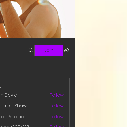
Join
s
hn David
Follow
shmika Khawale
Follow
rda Acacia
Follow