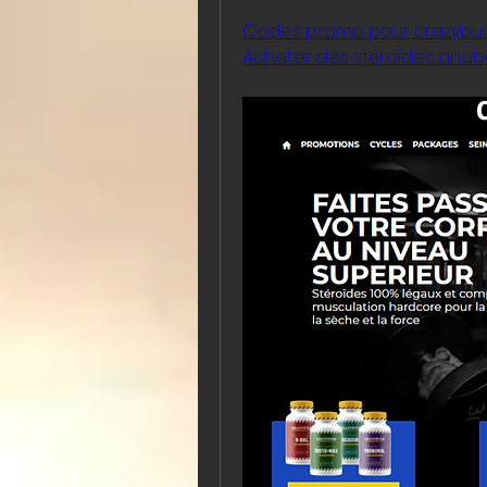
Codes promo pour crazybulk,
Acheter des stéroïdes anabo