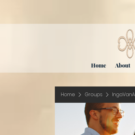
Home
About
Home
Groups
IngaVanA