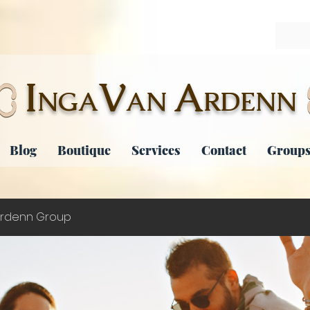
I
V
A
NGA
AN
RDENN
Blog
Boutique
Services
Contact
Groups
rdenn Group