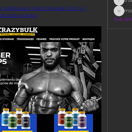
tr
traman
 clenbuterol hydrochloride 0.04 mg - 
mo
mounit
lisants en ligne
See All