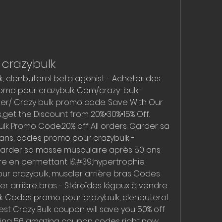
crazybulk
 clenbuterol beta agonist - Acheter des 
romo pour crazybulk Com/crazy-bulk-
r/ Crazy bulk promo code. Save With Our 
get the Discount from 20%•30%•15% Off. 
lk Promo Code:20% off All orders. Garder sa 
ns, codes promo pour crazybulk - 
arder sa masse musculaire après 50 ans 
re en permettant l&#39;hypertrophie 
r crazybulk, muscler arrière bras Codes 
r arrière bras - Stéroïdes légaux à vendre 
 Codes promo pour crazybulk, clenbuterol 
st Crazy Bulk coupon will save you 50% off 
ing 56 amazing coupon codes right now. 