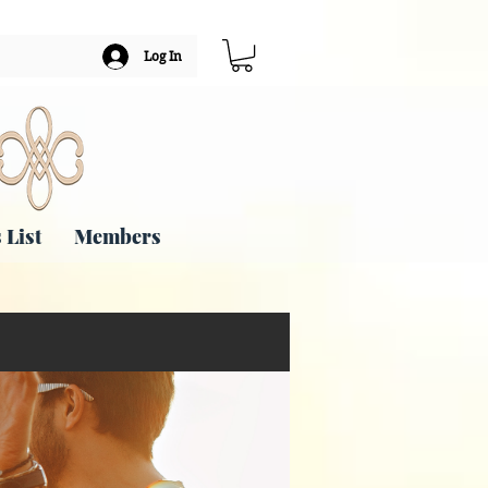
Log In
 List
Members