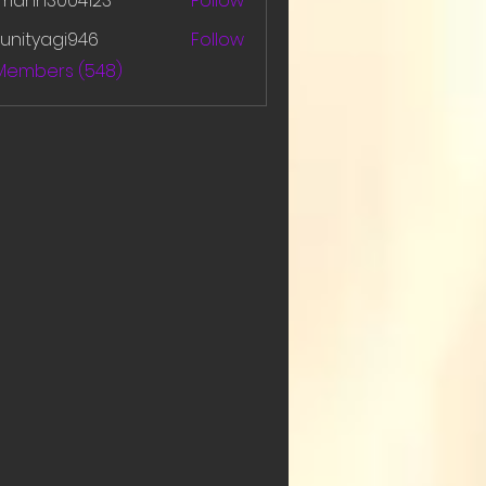
amanh3004123
Follow
h3004123
unityagi946
Follow
yagi946
 Members (548)