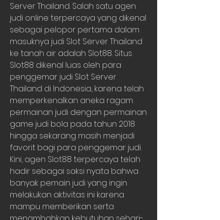
Server Thailand. Salah satu agen 
judi online terpercaya yang dikenal 
sebagai pelopor pertama dalam 
masuknya judi Slot Server Thailand 
ke tanah air adalah Slot88. Situs 
Slot88 dikenal luas oleh para 
penggemar judi Slot Server 
Thailand di Indonesia, karena telah 
memperkenalkan aneka ragam 
permainan judi dengan permainan 
game judi bola pada tahun 2018 
hingga sekarang masih menjadi 
favorit bagi para penggemar judi.
Kini, agen Slot88 terpercaya telah 
hadir sebagai saksi nyata bahwa 
banyak pemain judi yang ingin 
melakukan aktivitas ini karena 
mampu memberikan serta 
menambahkan kebutuhan sehari-