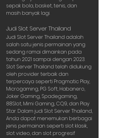
sepak bola, basket, tenis, dan 
masih banyak lagi.
Judi Slot Server Thailand
Judi Slot Server Thailand adalah 
salah satu jenis permainan yang 
sedang ramai dimainkan pada 
tahun 2021 sampai dengan 2023. 
Slot Server Thailand telah didukung 
oleh provider terbaik dan 
terpercaya seperti Pragmatic Play, 
Microgaming, PG Soft, Habanero, 
Joker Gaming, Spadegaming, 
88Slot, Mimi Gaming, CQ9, dan Play 
Star. Dalam judi Slot Server Thailand, 
Anda dapat menemukan berbagai 
jenis permainan seperti slot klasik, 
slot video, dan slot progresif 