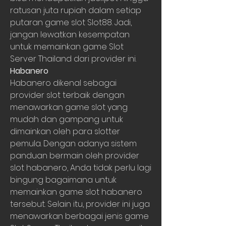
ratusan juta rupiah dalam setiap 
putaran game slot Slot88. Jadi, 
jangan lewatkan kesempatan 
untuk memainkan game Slot 
Server Thailand dari provider ini.
Habanero
Habanero dikenal sebagai 
provider slot terbaik dengan 
menawarkan game slot yang 
mudah dan gampang untuk 
dimainkan oleh para slotter 
pemula. Dengan adanya sistem 
panduan bermain oleh provider 
slot habanero, Anda tidak perlu lagi 
bingung bagaimana untuk 
memainkan game slot habanero 
tersebut. Selain itu, provider ini juga 
menawarkan berbagai jenis game 