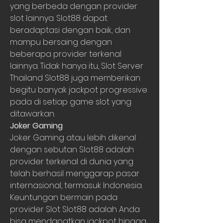
yang berbeda dengan provider 
slot lainnya. Slot88 dapat 
beradaptasi dengan baik, dan 
mampu bersaing dengan 
beberapa provider terkenal 
lainnya. Tidak hanya itu, Slot Server 
Thailand Slot88 juga memberikan 
begitu banyak jackpot progressive 
pada di setiap game slot yang 
ditawarkan.
Joker Gaming
Joker Gaming atau lebih dikenal 
dengan sebutan Slot88 adalah 
provider terkenal di dunia yang 
telah berhasil menggarap pasar 
internasional, termasuk Indonesia. 
Keuntungan bermain pada 
provider Slot Slot88 adalah Anda 
bisa mendapatkan jackpot hingga 