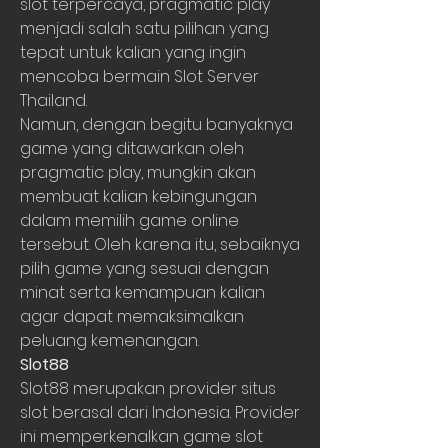
slot terpercaya, pragmatic play 
menjadi salah satu pilihan yang 
tepat untuk kalian yang ingin 
mencoba bermain Slot Server 
Thailand.
Namun, dengan begitu banyaknya 
game yang ditawarkan oleh 
pragmatic play, mungkin akan 
membuat kalian kebingungan 
dalam memilih game online 
tersebut. Oleh karena itu, sebaiknya 
pilih game yang sesuai dengan 
minat serta kemampuan kalian 
agar dapat memaksimalkan 
peluang kemenangan.
Slot88
Slot88 merupakan provider situs 
slot berasal dari Indonesia. Provider 
ini memperkenalkan game slot 