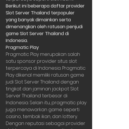
Berikut ini beberapa daftar provider 
Slot Server Thailand terpopuler 
yang banyak dimainkan serta 
dimenangkan oleh ratusan penjudi 
game Slot Server Thailand di 
Indonesia.
Pragmatic Play
Pragmatic Play merupakan salah 
satu sponsor provider situs slot 
terpercaya di Indonesia. Pragmatic 
Play dikenal memiliki ratusan game 
judi Slot Server Thailand dengan 
tingkat dan jaminan jackpot Slot 
Server Thailand terbesar di 
Indonesia. Selain itu, pragmatic play 
juga menawarkan game seperti 
casino, tembak ikan, dan lottery. 
Dengan reputasi sebagai provider 