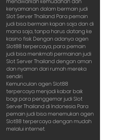
menawarkan kemudahan dan 
kenyamanan dalam bermain judi 
Slot Server Thailand. Para pemain 
judi bisa bermain kapan saja dan di 
mana saja, tanpa harus datang ke 
kasino fisik. Dengan adanya agen 
Slot88 terpercaya, para pemain 
judi bisa menikmati permainan judi 
Slot Server Thailand dengan aman 
dan nyaman dari rumah mereka 
sendiri.
Kemunculan agen Slot88 
terpercaya menjadi kabar baik 
bagi para penggemar judi Slot 
Server Thailand di Indonesia. Para 
pemain judi bisa menemukan agen 
Slot88 terpercaya dengan mudah 
melalui internet.