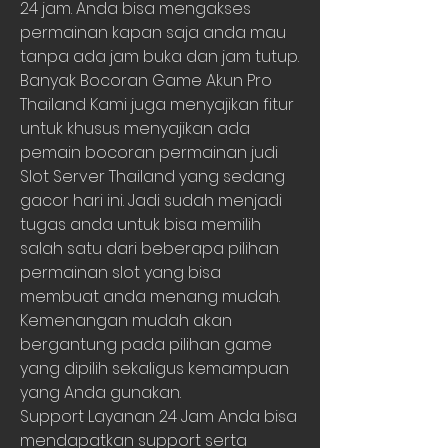
24 jam. Anda bisa mengakses 
permainan kapan saja anda mau 
tanpa ada jam buka dan jam tutup.
Banyak Bocoran Game Akun Pro 
Thailand Kami juga menyajikan fitur 
untuk khusus menyajikan ada 
pemain bocoran permainan judi 
Slot Server Thailand yang sedang 
gacor hari ini. Jadi sudah menjadi 
tugas anda untuk bisa memilih 
salah satu dari beberapa pilihan 
permainan slot yang bisa 
membuat anda menang mudah. 
Kemenangan mudah akan 
bergantung pada pilihan game 
yang dipilih sekaligus kemampuan 
yang Anda gunakan.
Support Layanan 24 Jam Anda bisa 
mendapatkan support serta 