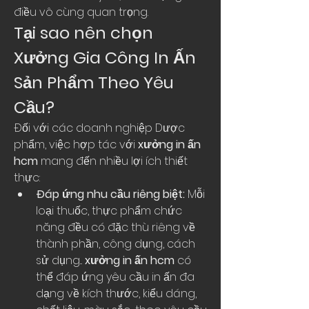
điều vô cùng quan trọng.
Tại sao nên chọn 
Xưởng Gia Công In Ấn 
Sản Phẩm Theo Yêu 
Cầu?
Đối với các doanh nghiệp Dược 
phẩm, việc hợp tác với 
xưởng in ấn 
hcm
 mang đến nhiều lợi ích thiết 
thực:
Đáp ứng nhu cầu riêng biệt:
 Mỗi 
loại thuốc, thực phẩm chức 
năng đều có đặc thù riêng về 
thành phần, công dụng, cách 
sử dụng... 
xưởng in ấn hcm
 có 
thể đáp ứng yêu cầu in ấn đa 
dạng về kích thước, kiểu dáng, 