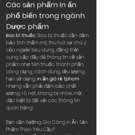
Các sản phẩm in ấn 
phổ biến trong ngành 
Dược phẩm
Bao bì thuốc:
 Bao bì thuốc cần đảm 
bảo tính thẩm mỹ, thu hút sự chú ý 
của người tiêu dùng, đồng thời 
cung cấp đầy đủ thông tin về sản 
phẩm như tên thuốc, thành phần, 
công dụng, cách dùng, liều lượng, 
hạn sử dụng... 
in ấn giá rẻ tphcm
nhưng vẫn phải đảm bảo chất 
lượng, rõ nét, không bị nhòe, mờ, 
đặc biệt là đối với các thông tin 
quan trọng.
Bạn cần Xưởng Gia Công In Ấn Sản 
Phẩm Theo Yêu Cầu?