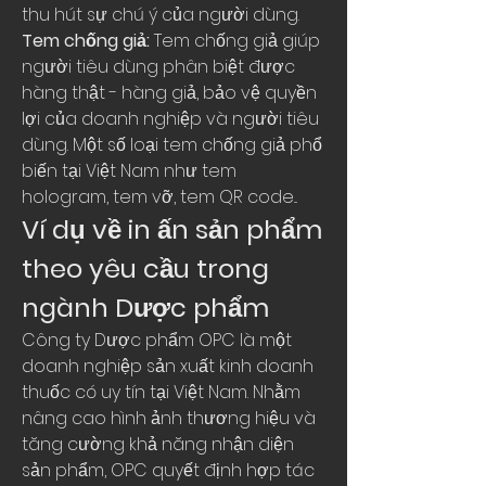
thu hút sự chú ý của người dùng.
Tem chống giả:
 Tem chống giả giúp 
người tiêu dùng phân biệt được 
hàng thật - hàng giả, bảo vệ quyền 
lợi của doanh nghiệp và người tiêu 
dùng. Một số loại tem chống giả phổ 
biến tại Việt Nam như tem 
hologram, tem vỡ, tem QR code...
Ví dụ về in ấn sản phẩm 
theo yêu cầu trong 
ngành Dược phẩm
Công ty Dược phẩm OPC là một 
doanh nghiệp sản xuất kinh doanh 
thuốc có uy tín tại Việt Nam. Nhằm 
nâng cao hình ảnh thương hiệu và 
tăng cường khả năng nhận diện 
sản phẩm, OPC quyết định hợp tác 