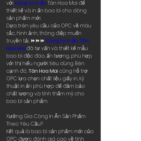
với 
công ty in ấn
 Tân Hoa Mai để 
thiết kế và in ấn bao bì cho dòng 
sản phẩm mới.
Dựa trên yêu cầu của OPC về màu 
sắc, hình ảnh, thông điệp muốn 
truyền tải, 
⏩⏩⏩ 
Công ty in ấn Tân 
Hoa Mai
 đã tư vấn và thiết kế mẫu 
bao bì độc đáo, ấn tượng, phù hợp 
với thị hiếu người tiêu dùng. Bên 
cạnh đó, 
Tân Hoa Mai
 cũng hỗ trợ 
OPC lựa chọn chất liệu giấy in, kỹ 
thuật in ấn phù hợp để đảm bảo 
chất lượng và tính thẩm mỹ cho 
bao bì sản phẩm.
Xưởng Gia Công In Ấn Sản Phẩm 
Theo Yêu Cầu?
Kết quả là bao bì sản phẩm mới của 
OPC được đánh giá cao về tính 