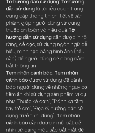
Tờ hướng dẫn sử dụng: Tờ hướng 
dẫn sử dụng
 là tài liệu quan trọng 
cung cấp thông tin chi tiết về sản 
phẩm, giúp người dùng sử dụng 
thuốc an toàn và hiệu quả. 
Tờ 
hướng dẫn sử dụng
 cần được in rõ 
ràng, dễ đọc, sử dụng ngôn ngữ dễ 
hiểu, minh họa bằng hình ảnh (nếu 
cần) để người dùng dễ dàng nắm 
bắt thông tin.
Tem nhãn cảnh báo: Tem nhãn 
cảnh báo
 được sử dụng để cảnh 
báo người dùng về những nguy cơ 
tiềm ẩn khi sử dụng sản phẩm, ví dụ 
như "Thuốc kê đơn", "Tránh xa tầm 
tay trẻ em", "Đọc kỹ hướng dẫn sử 
dụng trước khi dùng"... 
Tem nhãn 
cảnh báo
 cần được in nổi bật, dễ 
nhìn, sử dụng màu sắc bắt mắt để 