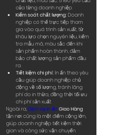
chất liệu, màu sắc... theo yêu cầu 
của từng doanh nghiệp.
Kiểm soát chất lượng:
 Doanh 
nghiệp có thể trực tiếp tham 
gia vào quá trình sản xuất, từ 
khâu lựa chọn nguyên liệu, kiểm 
tra mẫu mã, màu sắc đến khi 
sản phẩm hoàn thành, đảm 
bảo chất lượng sản phẩm đầu 
ra.
Tiết kiệm chi phí:
 In ấn theo yêu 
cầu giúp doanh nghiệp chủ 
động về số lượng, tránh lãng 
phí do in thừa, đồng thời tối ưu 
chi phí sản xuất.
Ngoài ra, 
Dịch vụ in ấn
 Giao Hàng
tận nơi cũng là một điểm cộng lớn, 
giúp doanh nghiệp tiết kiệm thời 
gian và công sức vận chuyển.