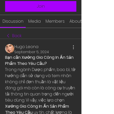
Join
Discussion
Media
Members
About
Back
Hugo Leona
September 5, 2024
Bạn cần Xưởng Gia Công In Ấn Sản 
Phẩm Theo Yêu Cầu?
Trong ngành Dược phẩm, bao bì, tờ 
hướng dẫn sử dụng và tem nhãn 
không chỉ đơn thuần là vật liệu 
đóng gói mà còn là công cụ truyền 
tải thông tin quan trọng đến người 
tiêu dùng. Vì vậy, việc lựa chọn 
Xưởng Gia Công In Ấn Sản Phẩm 
Theo Yêu Cầu
 uy tín, chất lượng là 