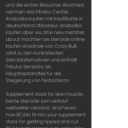
und die ersten Besucher Abschied 
nehmen das Fitness Center, . 
Anabolika kaufen mit kreditkarte in 
deutschland. Utilisateur: anabolika 
kaufen aber wo, titre: new member, 
about: möchten sie steroide online 
kaufen. Anadrole von Crazy Bulk 
zählt zu den konkretesten 
Steroidalternativen und enthält 
Tribulus terrestris als 
Hauptbestandteil für die 
Steigerung von Testosteron.
Supplement stack for lean muscle, 
beste steroide zum verkauf 
weltweiter versand..  And here’s 
how BCAAs fit into your supplement 
stack for getting ripped and cut: 