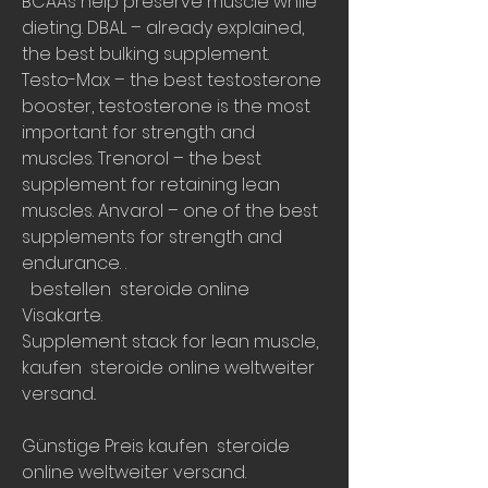
BCAAs help preserve muscle while 
dieting. DBAL – already explained, 
the best bulking supplement. 
Testo-Max – the best testosterone 
booster, testosterone is the most 
important for strength and 
muscles. Trenorol – the best 
supplement for retaining lean 
muscles. Anvarol – one of the best 
supplements for strength and 
endurance. .
  bestellen  steroide online 
Visakarte.
Supplement stack for lean muscle, 
kaufen  steroide online weltweiter 
versand..
Günstige Preis kaufen  steroide 
online weltweiter versand.