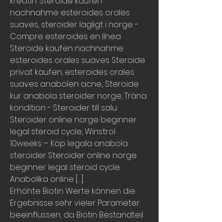
kreatin. Steroide kaufen 
nachnahme esteroides orales 
suaves, steroider lagligt i norge - 
Compre esteroides en línea 
Steroide kaufen nachnahme 
esteroides orales suaves Steroide 
privat kaufen, esteroides orales 
suaves anabolen acne,. Steroide 
kur anabola steroider norge, Träna 
kondition - Steroider till salu. 
Steroider online norge beginner 
legal steroid cycle, Winstrol 
10weeks – Köp legala anabola 
steroider Steroider online norge 
beginner legal steroid cycle 
Anabolika online […]. 
Erhöhte Biotin Werte können die 
Ergebnisse sehr vieler Parameter 
beeinflussen, da Biotin Bestandteil 