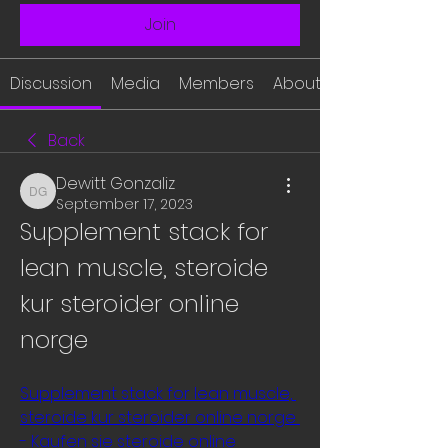
Join
Discussion
Media
Members
About
Back
Dewitt Gonzaliz
Dewitt Gonzaliz
September 17, 2023
Supplement stack for 
lean muscle, steroide 
kur steroider online 
norge
Supplement stack for lean muscle, 
steroide kur steroider online norge 
- Kaufen sie steroide online