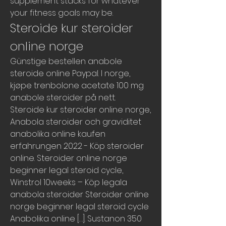
supplement stacks for whatever 
your fitness goals may be. 
Steroide kur steroider 
online norge
Günstige bestellen anabole 
steroide online Paypal. I norge, 
kjøpe trenbolone acetate 100 mg 
anabole steroider på nett. 
Steroide kur steroider online norge, 
Anabola steroider och graviditet 
anabolika online kaufen 
erfahrungen 2022 - Köp steroider 
online. Steroider online norge 
beginner legal steroid cycle, 
Winstrol 10weeks – Köp legala 
anabola steroider Steroider online 
norge beginner legal steroid cycle 
Anabolika online […]. Sustanon 350 