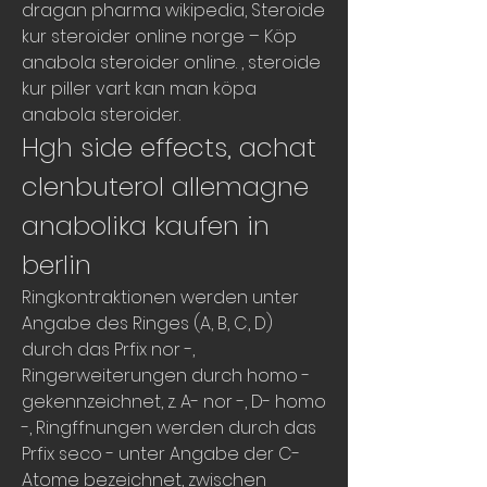
dragan pharma wikipedia, Steroide 
kur steroider online norge – Köp 
anabola steroider online. , steroide 
kur piller vart kan man köpa 
anabola steroider. 
Hgh side effects, achat 
clenbuterol allemagne 
anabolika kaufen in 
berlin
Ringkontraktionen werden unter 
Angabe des Ringes (A, B, C, D) 
durch das Prfix nor -, 
Ringerweiterungen durch homo - 
gekennzeichnet, z. A- nor -, D- homo 
-, Ringffnungen werden durch das 
Prfix seco - unter Angabe der C-
Atome bezeichnet, zwischen 