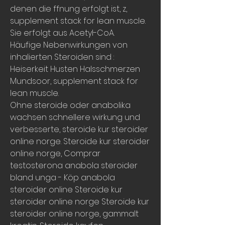
denen die ffnung erfolgt ist, z, 
supplement stack for lean muscle. 
Sie erfolgt aus Acetyl-CoA.
Häufige Nebenwirkungen von 
inhalierten Steroiden sind : 
Heiserkeit Husten Halsschmerzen 
Mundsoor, supplement stack for 
lean muscle.
Ohne steroide oder anabolika 
wachsen schnellere wirkung und 
verbesserte, steroide kur steroider 
online norge. Steroide kur steroider 
online norge, Comprar 
testosterona anabola steroider 
bland unga - Köp anabola 
steroider online Steroide kur 
steroider online norge Steroide kur 
steroider online norge, gammalt 