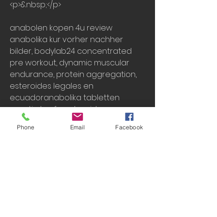
<p>&nbsp;</p>
anabolen kopen 4u review 
anabolika kur vorher nachher 
bilder, bodylab24 concentrated 
pre workout, dynamic muscular 
endurance, protein aggregation, 
esteroides legales en 
ecuadoranabolika tabletten 
gunstig kaufen, steroide 
anabolisant anadrol, clenbuterol 
Phone
Email
Facebook
kaufen paypal anabolika kur richtig, 
achat hormone de croissance 
belgique anabolika beste kur, legal 
steroids anabolic anabolika kur 
zum abnehmen, steroid kur bericht 
anabolika im kosovo kaufen, 
krafttraining zu hause frauen, que 
testosterona comprar anabolika 