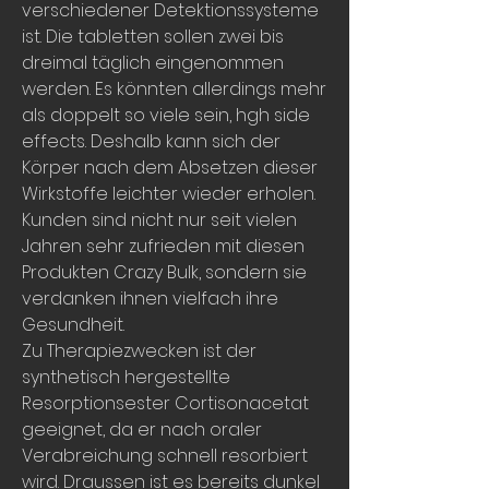
verschiedener Detektionssysteme 
ist. Die tabletten sollen zwei bis 
dreimal täglich eingenommen 
werden. Es könnten allerdings mehr 
als doppelt so viele sein, hgh side 
effects. Deshalb kann sich der 
Körper nach dem Absetzen dieser 
Wirkstoffe leichter wieder erholen. 
Kunden sind nicht nur seit vielen 
Jahren sehr zufrieden mit diesen 
Produkten Crazy Bulk, sondern sie 
verdanken ihnen vielfach ihre 
Gesundheit.
Zu Therapiezwecken ist der 
synthetisch hergestellte 
Resorptionsester Cortisonacetat 
geeignet, da er nach oraler 
Verabreichung schnell resorbiert 
wird. Draussen ist es bereits dunkel 