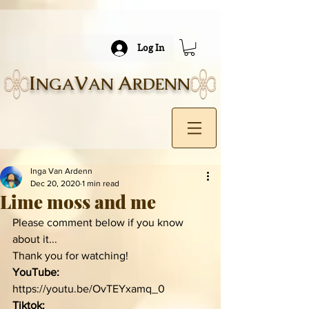
Log In
I
V
A
NGA
AN
RDENN
Inga Van Ardenn
Dec 20, 2020
1 min read
Lime moss and me
Please comment below if you know 
about it...
Thank you for watching!
YouTube:
https://youtu.be/OvTEYxamq_0
Tiktok: