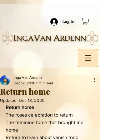
Log In
I
V
A
NGA
AN
RDENN
Inga Van Ardenn
Dec 12, 2020
1 min read
Return home
Updated:
Dec 13, 2020
Return home
The roses celebration to return 
The feminine force that brought me 
home
Return to learn about vanish fond