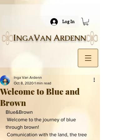
Log In
I
V
A
NGA
AN
RDENN
Inga Van Ardenn
Oct 8, 2020
1 min read
Welcome to Blue and
Brown
Blue&Brown
 Welcome to the journey of blue 
through brown! 
 Comunication with the land, the tree 