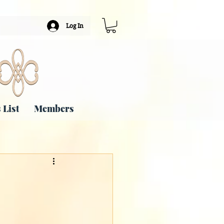
Log In
 List
Members