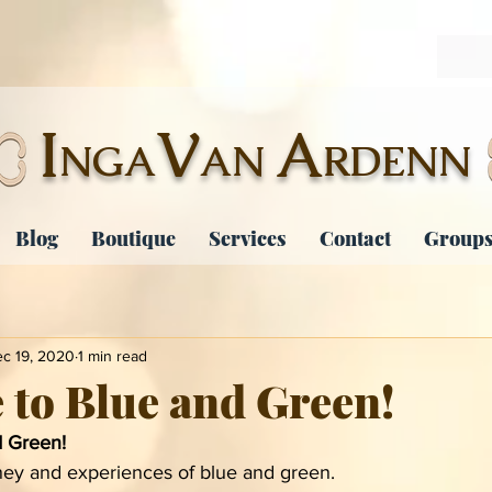
I
V
A
NGA
AN
RDENN
Blog
Boutique
Services
Contact
Groups
c 19, 2020
1 min read
to Blue and Green!
 Green!
ey and experiences of blue and green. 