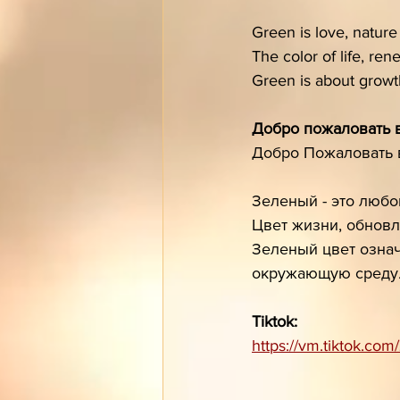
Green is love, nature
The color of life, ren
Green is about growth
Добро пожаловать в
Добро Пожаловать в
Зеленый - это любо
Цвет жизни, обновл
Зеленый цвет означ
окружающую среду
Tiktok:
https://vm.tiktok.co