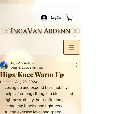
Log In
I
V
A
NGA
AN
RDENN
Inga Van Ardenn
Aug 16, 2020
1 min read
Hips/Knee Warm Up
Updated:
Aug 23, 2020
Losing up and expend hips mobility, 
helps after long sitting, hip blocks, and 
tightness. obility, helps after long 
sitting, hip blocks, and tightness. 
All the exersise level and speed 