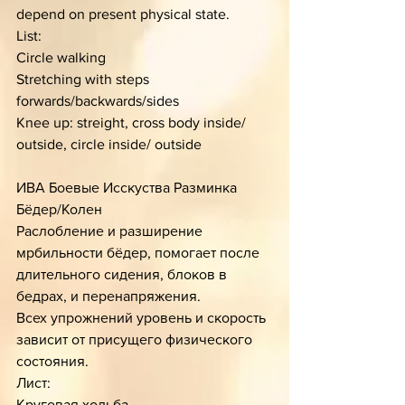
depend on present physical state.
List:
Circle walking
Stretching with steps 
forwards/backwards/sides 
Knee up: streight, cross body inside/ 
outside, circle inside/ outside
ИВА Боевые Исскуства Разминка 
Бёдер/Колен 
Раслобление и разширение 
мрбильности бёдер, помогает после 
длительного сидения, блоков в 
бедрах, и перенапряжения. 
Всех упрожнений уровень и скорость 
зависит от присущего физического 
состояния.
Лист:
Круговая ходьба 