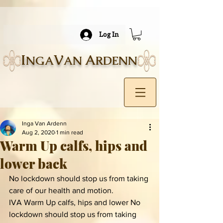
Log In
I
V
A
NGA
AN
RDENN
Inga Van Ardenn
Aug 2, 2020
1 min read
Warm Up calfs, hips and
lower back
No lockdown should stop us from taking 
care of our health and motion.
IVA Warm Up calfs, hips and lower No 
lockdown should stop us from taking 