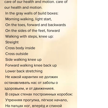
care of our health and motion. care of 
our health and motion.
 In the gray walls of build boxes:
 Morning walking, light start,
 On the toes, forward and backwards
 On the sides of the feet, forward 
 Walking with steps, knee up:
 Streight
 Cross body inside
 Cross outside 
 Side walking knee up
 Forward walking knee back up
 Lower back stretching 
 Не какой карантин не должин 
останавливать нас от заботы о 
здоровьем, и от движениея. 
 В серых стенах построинных коробок:
 Утренняя прогулка, лёгкое начало, 
 На палцах ног, вперёд и спиной 